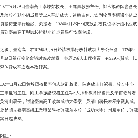
102年4月29日臺南高工李燦榮校長、王進壽教務主任、鄭宏揚教師會會長
及該校推動小組成員等12人拜訪成大，當時由何志欽副校長率研議小組成
員接待並舉行座談。緊接著，102年5月23日何志欽副校長也率研議小組成
員到臺南高工與該校推動小組成員舉行協商會議。
之後，臺南高工在102年9月4日於該校舉行改隸成功大學公聽會，102年9
月18日舉行校務會議討論改隸案，並經246人出席投票，有229人贊成，以
93％贊成率通過本改隸案。
102年11月22日黃煌煇校長率何志欽副校長、陳進成主任祕書、校友中心
主蕭世裕主任、附工李振誥校務主任等5人拜會教育部國民及學前教育署
吳清山署長，討論臺南高工改隸成功大學案，吳清山署長表示樂觀其成。
於是國立臺南高級工業職業學校改隸為本校（成功大學）附屬單位，改隸
案日趨成熟。
附註：