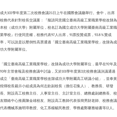
成大102學年度第二次校務會議25日上午在國際會議廳舉行。會中，出席
校務代表針對校長交議案：『擬請同意國立臺南高級工業職業學校改隸為
本校（成功大學）附屬單位，校名訂為國立成功大學附屬臺南高級工業職
業學校』行使同意權，校務代表97人出席，91票投贊成票，93.8％贊成
率，可以說是以壓倒性高票通過「國立臺南高級工業職業學校」改隸為成
功大學附屬單位。
「國立臺南高級工業職業學校」改隸為成功大學附屬單位，最早在92年及
93年主管會報及校務會議中討論，又於101學年度第3次校務會議決議通過
成立「臺南高級工業職業學校改隸成功大學附屬高工研議小組」，並奉黃
煌煇校長裁示小組成員為何志欽副校長（擔任召集人）、教務長、研發
長、附設高工校務主任、人事室主任、主計室主任、總務處副總務長、校
友聯絡中心推薦陳金雄校友、附設高工教師代表張簡男財老師、校務會議
代表機械系施明璋教授、化工系楊毓民教授、學務處鄭馨雅秘書等12人。