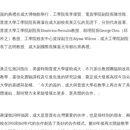
簽約典禮在成大博物館舉行，工學院長李偉賢、電資學院副院長陳培殷、
普渡大學工學院院長蔣濛在成大副校長黃正弘的見證下，分別代表簽署。
普渡大學工學院副院長Dimitrios Peroulis教授、助理院長George Chiu（邱
祚之）教授、工學院校友中心資深副主任Alyssa Wilcox，成大工學院副院
長丁志明教授、成大副國際長陳嘉元等都出席典禮。
黃正弘致詞指出，美援時期普渡大學援助成大，不只派出教授團協助改良
教學，還強化實驗課程及引進先進的研究設備，奠定成大發展為現今頂尖
大學的基礎與架構。「今天的簽約，成大與普渡大學在教學上再次有了具
體連結，期待雙方未來能發展出更多、更具體的合作。」
蔣濛致詞時強調，成大是普渡在台灣重要的伙伴，也是很特別的朋友，兩
校在1950到60年代的合作創造了美好的合作模式。數10年後再次開啟教學