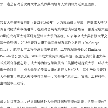
才，這是台灣首次將大學及業界共同培育人才的觸角延伸至國際。
普渡大學在美援時期（1952至1965年）大力協助成大發展，也讓成大轉型
為台灣經濟和學術引擎，在經濟發展奇蹟中扮演關鍵角色，更奠定成大在
21世紀成為亞太地區研究型綜合大學的基礎。60多年來成大與普渡大學交
流合作密切， 2018年普渡大學工學院機械系邱祚之教授（Dr. George
Chiu）、航空太空工程學系石怡平教授、工學院副院長Prof. Dimitrios
Peroulis曾分別來訪。2009年成大校長賴明詔率領一級主管訪問普渡大學
並簽署合作備忘錄，成大博物館也策劃展出「美援時期普渡大學．成功大
學合作計畫」。成大畢業於美國大學的教授人數602人，其中29位是普渡
大學校友，在成大教授中排名第一，其領域包括化工、電機、工程科學、
生物醫學工程等。
成大到目前為止，已與38所國外大學簽訂40項雙學位計畫，含學士學位7