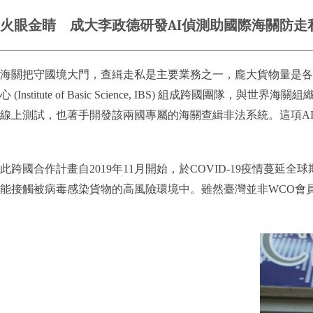
火眼金睛 成大李政德研發AI偵測助國際海關防走
海關把守國境大門，查緝走私是主要業務之一，龐大貨物量是各
心 (Institute of Basic Science, IBS) 組成跨國團
線上測試，也著手開發該兩國專屬的海關查緝非法系統。這項AI人
此跨國合作計畫自2019年11月開始，於COVID-19疫情
能接觸被病毒感染貨物的高風險環境中。雖然臺灣並非WCO會員國，但這項臺灣在