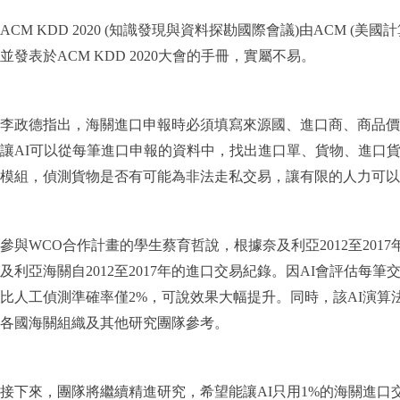
ACM KDD 2020 (知識發現與資料探勘國際會議)由ACM
並發表於ACM KDD 2020大會的手冊，實屬不易。
李政德指出，海關進口申報時必須填寫來源國、進口商、商品價
讓AI可以從每筆進口申報的資料中，找出進口單、貨物、進口
模組，偵測貨物是否有可能為非法走私交易，讓有限的人力可以
參與WCO合作計畫的學生蔡育哲說，根據奈及利亞2012至20
及利亞海關自2012至2017年的進口交易紀錄。因AI會評估每
比人工偵測準確率僅2%，可說效果大幅提升。同時，該AI演算
各國海關組織及其他研究團隊參考。
接下來，團隊將繼續精進研究，希望能讓AI只用1%的海關進