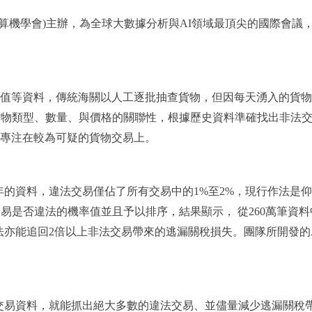
 (美國計算機學會)主辦，為全球大數據分析與AI領域最頂尖的國際會
值等資料，傳統海關以人工逐批抽查貨物，但因每天湧入的貨物
貨物類型、數量、與價格的關聯性，根據歷史資料準確找出非法
專注在較為可疑的貨物交易上。
17年的資料，違法交易僅佔了所有交易中的1%至2%，現行作法是
筆交易是否違法的機率值並且予以排序，結果顯示， 從260萬筆資
法亦能追回2倍以上非法交易帶來的逃漏關稅損失。團隊所開發的
口交易資料，就能抓出絕大多數的違法交易、並儘量減少逃漏關稅