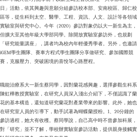
日」活動，依其興趣與意願分組參訪校本部、安南校區、歸仁校
區等，從生科到太空、醫學、工程、資訊、人文、設計等各領域
實驗室與研究中心。今年（2020）參訪對象仍以大一新生為主，
但擴大至其他年級大學部同學。除開放實驗室參訪外，也規劃
「研究能量講座」，講者均為校內年輕優秀學者。另外，也邀請
iGEM學生團隊、賽車方程式學生團隊分享做研究、參加國際競
賽，克服壓力、突破困境的喜悅等心路歷程。
職能治療系大一新生蔡同學，因對蘭花感興趣，選擇參觀生科系
陳虹樺教授實驗室，在研究人員深入淺出介紹下，不僅認識了蘭
花的基本構造，還知道研究蘭花對產業帶來的影響。此外，她也
在研究室人員的引導下，動手試著為蝴蝶蘭授粉。1、20分鐘的
參訪過程，她大有收穫。蔡同學說，自己高中時不曾參加科展，
對「研究」並不了解，學校辦實驗室參訪活動，提供親身接觸實