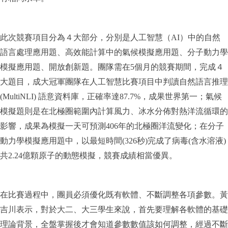
此次競賽項目分為４大部分，分別是人工智慧（AI）中的自然
語言處理應用題、高效能計算中的氣候模擬應用題、分子動力學
模擬應用題、開放創新題。團隊需在5個月的競賽期間，完成４
大題目，成大冠軍團隊在人工智慧比賽項目中判讀自然語言推理
(MultiNLI) 語意資料庫，正確率達87.7%，成果世界第一；氣候
模擬題則是在北極圈範圍內計算風力、冰水分佈對熱洋流循環的
影響，成果為模擬一天可預測406年的北極圈洋流變化；在分子
動力學模擬應用題中，以最短時間(326秒)完成了病毒(含水溶液)
共2.24億顆原子的動態模擬，競賽成績相當優異。
在比賽過程中，團員必須優化既有軟體、不斷調整各項參數。黃
吉川表示，對於大二、大三學生來說，首先要理解各軟體的基礎
理論背景，全盤掌握後才會知道參數數值該如何調整，經過不斷