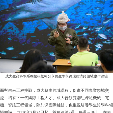
成大生命科學系教授張松彬分享仿生學與循環經濟跨領域協作經驗
面對未來工程挑戰，成大藉由跨域課程，促進不同專業領域交
流，培養下一代國際工程人才。成大普渡雙聯組跨足機械、電
機、資訊工程領域，除加深國際鏈結，也重視培養學生跨學科領
域知識，自110年2月24日起，首創連續8週，每週三晚上，在未