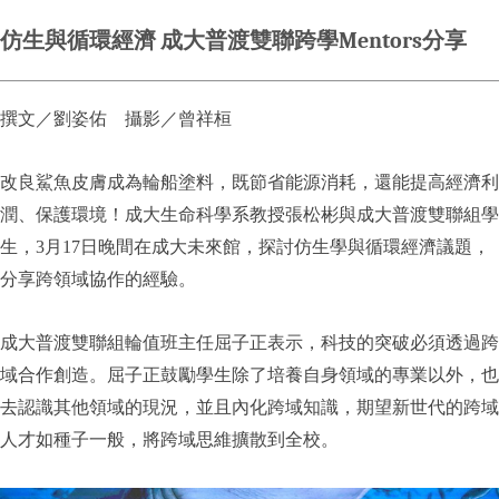
仿生與循環經濟 成大普渡雙聯跨學Mentors分享
撰文／劉姿佑 攝影／曾祥桓
改良鯊魚皮膚成為輪船塗料，既節省能源消耗，還能提高經濟利
潤、保護環境！成大生命科學系教授張松彬與成大普渡雙聯組學
生，3月17日晚間在成大未來館，探討仿生學與循環經濟議題，
分享跨領域協作的經驗。
成大普渡雙聯組輪值班主任屈子正表示，科技的突破必須透過跨
域合作創造。屈子正鼓勵學生除了培養自身領域的專業以外，也
去認識其他領域的現況，並且內化跨域知識，期望新世代的跨域
人才如種子一般，將跨域思維擴散到全校。