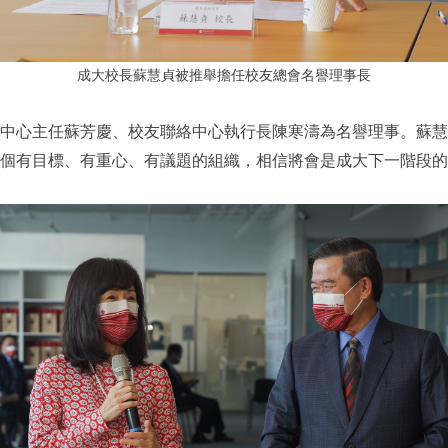
成大校長蘇慧貞被推舉擔任校友總會名譽理事長
中心主任蘇芳慶、校友聯絡中心執行長陳寒濤為名譽理事。蘇慧
個有目標、有重心、有議題的組織，相信將會是成大下一階段的