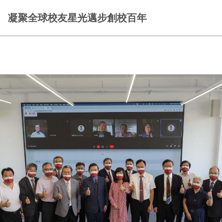
 凝聚全球校友星光邁步創校百年