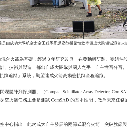
箭是由成功大學航空太空工程學系講座教授趙怡欽率領成大跨領域混合火
公斤級推力混合火箭為基礎，經過 3 年研究改良，在發動機研製、
計、技術與製造，都出自成大團隊與國人之手，自主性百分百。
 即時軌跡追蹤」系統，期望達成火箭高動態軌跡全程追蹤。
」（Compact Scintillator Array Detecto
空火箭任務主要是測試 ComSAD 的基本性能，做為未來任
中心指出，此次成大自主發展的兩節式混合火箭，突破脫節與高空