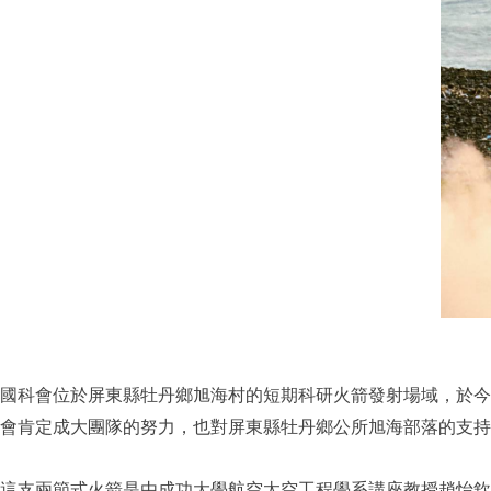
國科會位於屏東縣牡丹鄉旭海村的短期科研火箭發射場域，於今日（111 
會肯定成大團隊的努力，也對屏東縣牡丹鄉公所旭海部落的支持
這支兩節式火箭是由成功大學航空太空工程學系講座教授趙怡欽率領成大