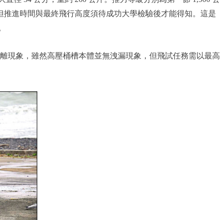
進，但推進時間與最終飛行高度須待成功大學檢驗後才能得知。這是
。
伸剝離現象，雖然高壓桶槽本體並無洩漏現象，但飛試任務需以最高