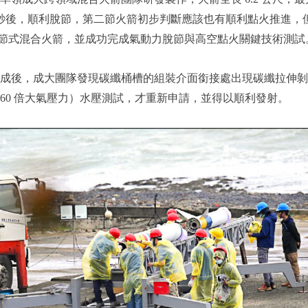
 13 秒後，順利脫節，第二節火箭初步判斷應該也有順利點火推
推力之兩節式混合火箭，並成功完成氣動力脫節與高空點火關鍵技術測試
作業完成後，成大團隊發現碳纖桶槽的組裝介面銜接處出現碳纖拉
約 60 倍大氣壓力）水壓測試，才重新申請，並得以順利發射。