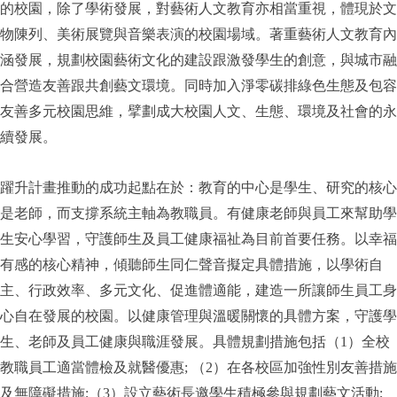
的校園，除了學術發展，對藝術人文教育亦相當重視，體現於文
物陳列、美術展覽與音樂表演的校園場域。著重藝術人文教育內
涵發展，規劃校園藝術文化的建設跟激發學生的創意，與城市融
合營造友善跟共創藝文環境。同時加入淨零碳排綠色生態及包容
友善多元校園思維，擘劃成大校園人文、生態、環境及社會的永
續發展。
躍升計畫推動的成功起點在於：教育的中心是學生、研究的核心
是老師，而支撐系統主軸為教職員。有健康老師與員工來幫助學
生安心學習，守護師生及員工健康福祉為目前首要任務。以幸福
有感的核心精神，傾聽師生同仁聲音擬定具體措施，以學術自
主、行政效率、多元文化、促進體適能，建造一所讓師生員工身
心自在發展的校園。以健康管理與溫暖關懷的具體方案，守護學
生、老師及員工健康與職涯發展。具體規劃措施包括（1）全校
教職員工適當體檢及就醫優惠; （2）在各校區加強性別友善措施
及無障礙措施;（3）設立藝術長邀學生積極參與規劃藝文活動;