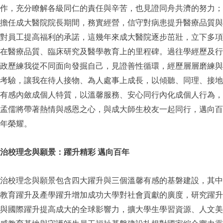
作，充分瞭解各級同仁的責任與辛苦，也見證同舟共濟的努力；
擔任成大醫院院長期間，務實經營，信守對病患提升醫療品質與
對員工提高福利的承諾，這幾年來成大醫院逐步茁壯，立下多項
在醫療品質、臨床研究及醫學教育上的里程碑。過往學經歷及行
政歷練我從不同面向發掘自己，見證善性循環，經歷層層磨練與
考驗，讓我在待人接物、為人處事上成長，以傾聽、同理、接地
有感內斂成個人特質，以溫馨服務、安心同行內化成個人行為，
孟儒將帶著熱情與感恩之心，與成大師生校友一起同行，邁向百
年榮耀。
治校理念與願景：躍升精彩 邁向百年
治校理念與願景包含四大躍升與三個溫馨有感的基磐建設，其中
教育躍升及產學躍升增加成功大學對社會貢獻的廣度，研究躍升
與國際躍升提高成大的全球影響力，擴大學生學習資源、人文美