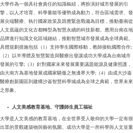
大學作為一個具社會責任的知識樞紐，將扮演好城市發展的引
擎，以人才培育、科學量能等優勢成為動力，符合區域需求、發
展尖端醫療、執行國家政策及因應緊急戰備為目標，推動臺南從
人文底蘊的文化古都轉型為智慧永續的科技新都。應用台南在地
品牌進行知識文化區域鏈結，推動智慧城市發展成為全球典範。
具體規劃措施包括（1）支持學生國際移動，教師接軌國際合作;
（2）以半導體及智慧製造與醫療出發讓成功大學成為台南城市
發展的引擎;（3）針對國家未來發展重要議題能源及健康照護，
由大南方為基地發展成國家驕傲之無邊界大學;（4）由成大沙崙
醫療創新園區到建構沙崙智慧科學城成為全球之典範，世界未來
之形象。
人文美感教育基地、守護師生員工福祉
大學是人文美感的教育基地，在全世界受人敬仰的大學一定有很
出眾的景觀建築物與藝術氛圍。成功大學是一所科學與人文並重