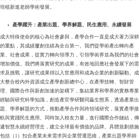
培植新進老師學術發展。
產學躍升：產業出題、學界解題、民生應用、永續發展
成大特殊使命的核心為社會參與，產學合作一直是成大著力深耕
的重點，其成績屢創佳績為全台第一。我們從學術產出轉向產
業、社會成果，從實力轉向領導力，引領學術界並為我們的社會
增加價值。我們將落實研究的成果，有效地回應社會發展下的需
求及挑戰，讓研究成果得以入世應用和成為企業的創新驅動。成
大整合校內外資源成立產學創新總中心，在產學技轉、智財管
理、國際合作與新創加速的架構下，集結業界和學界的實務專業
經驗與研究科學知識，創造產官學研醫同贏生態系，透過產業出
題、學界解題的方式，推動產學合作與跨領域研究，落實產學接
軌與實踐民生應用。同時加入校友力量，進行國際合作鏈結，傳
遞智慧永續經營理念，建立全球最有價值的品牌。具體規劃措施
包括（1）扣合產業未來需求與企業營運思維，產業出題學界師