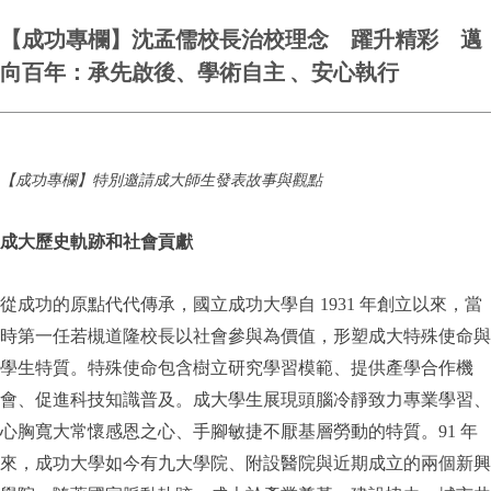
【成功專欄】沈孟儒校長治校理念 躍升精彩 邁
向百年：承先啟後、學術自主 、安心執行
【成功專欄】特別邀請成大師生發表故事與觀點
成大歷史軌跡和社會貢獻
從成功的原點代代傳承，國立成功大學自 1931 年創立以來，當
時第一任若槻道隆校長以社會參與為價值，形塑成大特殊使命與
學生特質。特殊使命包含樹立研究學習模範、提供產學合作機
會、促進科技知識普及。成大學生展現頭腦冷靜致力專業學習、
心胸寬大常懷感恩之心、手腳敏捷不厭基層勞動的特質。91 年
來，成功大學如今有九大學院、附設醫院與近期成立的兩個新興