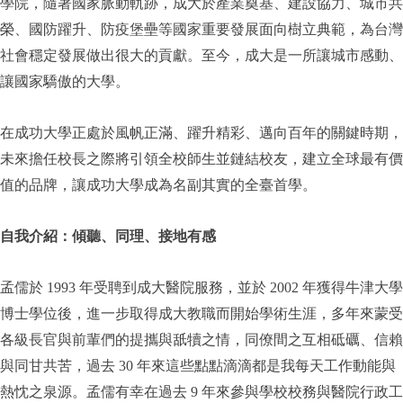
學院，隨著國家脈動軌跡，成大於產業奠基、建設協力、城市共
榮、國防躍升、防疫堡壘等國家重要發展面向樹立典範，為台灣
社會穩定發展做出很大的貢獻。至今，成大是一所讓城市感動、
讓國家驕傲的大學。
在成功大學正處於風帆正滿、躍升精彩、邁向百年的關鍵時期，
未來擔任校長之際將引領全校師生並鏈結校友，建立全球最有價
值的品牌，讓成功大學成為名副其實的全臺首學。
自我介紹：傾聽、同理、接地有感
孟儒於 1993 年受聘到成大醫院服務，並於 2002 年獲得牛津大學
博士學位後，進一步取得成大教職而開始學術生涯，多年來蒙受
各級長官與前輩們的提攜與舐犢之情，同僚間之互相砥礪、信賴
與同甘共苦，過去 30 年來這些點點滴滴都是我每天工作動能與
熱忱之泉源。孟儒有幸在過去 9 年來參與學校校務與醫院行政工