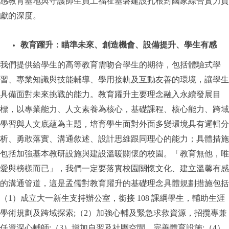
感教育基地與守護師生員工福祉基磐建設扎根對國家綜合實力貢
獻的深度。
教育躍升：瞄準未來、創造機會、設備提升、學生有感
我們提供給學生的高等教育需吻合學生的期待，包括體驗式學
習、專業知識與技能輔導、學用接軌及互動友善的環境，讓學生
具備面對未來挑戰的能力。教育躍升主要理念融入永續發展目
標，以專業能力、人文素養為核心，基礎課程、核心能力、跨域
學習與人文底蘊為主題，培育學生面對外面多變環境具有邏輯分
析、勇敢落實、溝通敘述、設計思維跟同理心的能力；具體措施
包括加強基本教研設施與建設溫暖關懷的校園。「教育無他，唯
愛與榜樣而已」，我們一定要落實校園關懷文化、建立溫馨有感
的溝通管道，這是孟儒對教育躍升的基礎理念具體規劃措施包括
（1）成立大一新生支持辦公室，銜接 108 課綱學生，輔助生涯
學術規劃及跨域探索;（2）加強心輔及緊急求救資源，招攬專兼
任資深心輔師;（3）增加自習及社團空間，完善體育設施;（4）