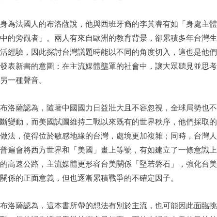
身為法國人的布洛薩說，他與西班牙裔的李黃睿有如「身處主體
中的旁觀者」。兩人有來自歐洲的教育背景，卻累積多年台灣生
活經驗，因此探討台灣議題時能以不同的角度切入，這也是他們
發表新書的意圖：在主流媒體壟罩的社會中，讓大眾聽見並思考
另一種聲音。
布洛薩認為，隨著中國國力日益壯大且不容忽視，全球局勢也不
斷變動，而美國試圖維持二戰以來既有的世界秩序，他們採取的
做法，使得位於敏感地緣的台灣，處境更加複雜；同時，台灣人
普遍會將西方世界和「美國」畫上等號，有如建立了一條意識上
的高速公路，主流媒體更形容台美關係「堅若磐石」，強化台美
關係的正面意義，但也逐漸累積戰爭的不確定因子。
布洛薩認為，這本書所帶的想法有別於主流，也可能因此面臨挑