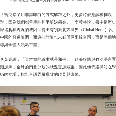
中央研究院博士後研究員李黃睿（Juan Alberto Ruiz Casado）
「衝突除了用非黑即白的方式解釋之外，更多時候應該模糊以
對，因為我們都希望能和平解決衝突。」李黃睿說，書中從歷史
脈絡爬梳現況的成因，提出有別於北方世界（Global North）反
中國的普遍論調，而這些討論也未必僅侷限於台灣，而是整個地
球與全體人類為主體。
李黃睿說，「這本書的訴求就是和平。」隨著媒體與政治語言逐
漸加劇，全球的南北分歧的狀況更加嚴重，因此他們選擇站在學
術的立場，指出言語霸權導致的歧見與虛偽。