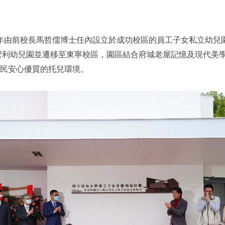
 年由前校長馬哲儒博士任內設立於成功校區的員工子女私立幼兒園
轉型為非營利幼兒園並遷移至東寧校區，園區結合府城老屋記憶及現
民安心優質的托兒環境。