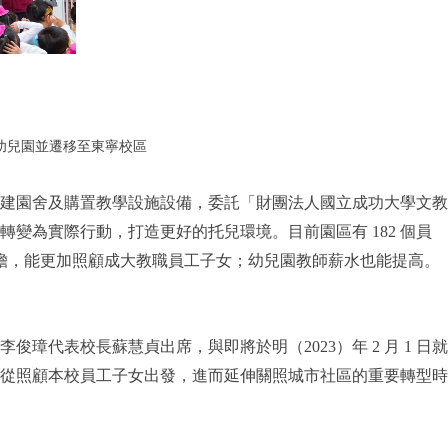
營利幼兒園並遷移至東寧校區
新建園舍及購置教學設施設備，委託「財團法人國立成功大學文教
為實際行動，打造更好的托兒環境。目前園區有 182 個員
負擔，能更加照顧成大教職員工子女；幼兒園教師薪水也能提高。
代表校長蘇慧貞出席，與即將於明（2023）年 2 月 1 日就
從照顧本校員工子女出發，進而延伸關照城市社區的重要轉型時