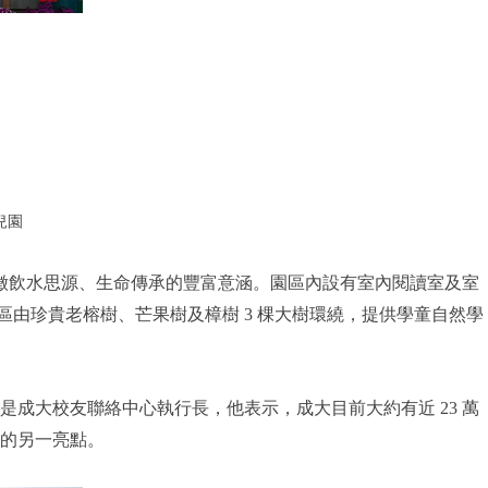
兒園
象徵飲水思源、生命傳承的豐富意涵。園區內設有室內閱讀室及室
區由珍貴老榕樹、芒果樹及樟樹 3 棵大樹環繞，提供學童自然學
成大校友聯絡中心執行長，他表示，成大目前大約有近 23 萬
的另一亮點。