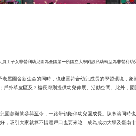
大員工子女非營利幼兒園為全國第一所國立大學附設私幼轉型為非營利幼
在賦予老屋園舍新生命的同時，也建置符合幼兒成長的學習環境，
；戶外草皮區及 2 樓長廊則提供幼兒伸展、活動空間。此外，園
兒園創辦就參與至今，一路帶領陪伴幼兒園成長。陳寒濤同時也是
好，吸引大家就算不惜遷戶口也要來唸，成為成功大學及臺南市