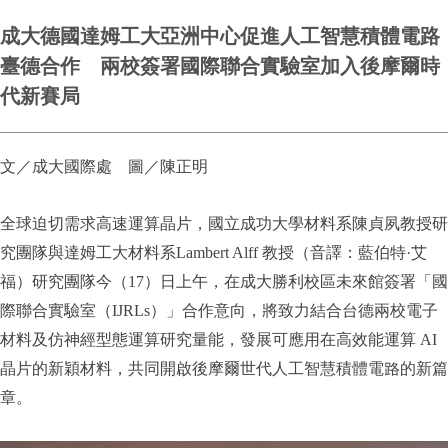
成大德國達姆工大亞洲中心促進人工智慧積體電路
臺德合作 兩校簽署國際聯合實驗室加入後摩爾時
代新賽局
文／成大國際處 圖／陳正明
全球迫切需求高速運算晶片，國立成功大學材料系陳貞夙教授研
究團隊與達姆工大材料系Lambert Alff 教授（音譯：藍伯特·艾
福）研究團隊今（17）日上午，在成大勝利校區未來館簽署「國
際聯合實驗室（IJRLs）」合作意向，將致力結合台德兩校電子
材料及仿神經型態運算研究量能，發展可應用在高效能運算 AI
晶片的新穎材料，共同開啟後摩爾世代人工智慧積體電路的新篇
章。