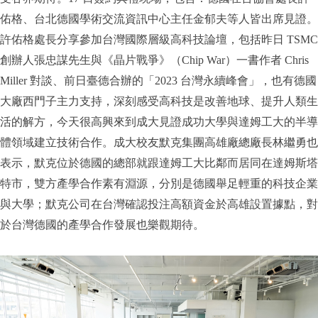
佑格、台北德國學術交流資訊中心主任金郁夫等人皆出席見證。
許佑格處長分享參加台灣國際層級高科技論壇，包括昨日 TSMC
創辦人張忠謀先生與《晶片戰爭》（Chip War）一書作者 Chris
Miller 對談、前日臺德合辦的「2023 台灣永續峰會」，也有德國
大廠西門子主力支持，深刻感受高科技是改善地球、提升人類生
活的解方，今天很高興來到成大見證成功大學與達姆工大的半導
體領域建立技術合作。成大校友默克集團高雄廠總廠長林繼勇也
表示，默克位於德國的總部就跟達姆工大比鄰而居同在達姆斯塔
特市，雙方產學合作素有淵源，分別是德國舉足輕重的科技企業
與大學；默克公司在台灣確認投注高額資金於高雄設置據點，對
於台灣德國的產學合作發展也樂觀期待。