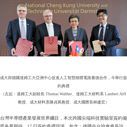
成大與德國達姆工大亞洲中心促進人工智慧積體電路臺德合作，今舉行簽
約典禮
（左起：達姆工大副校長 Thomas Walther、達姆工大材料系 Lambert Alff
教授、成大材料系陳貞夙教授、成大國際長林建宏）
台灣半導體產業發展世界矚目，本次跨國尖端科技實驗室簽約備
受各界期待。17 日簽約典禮現場，包含：德國在台協會處長許