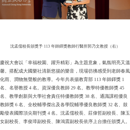
沈孟儒校長頒獎予 113 年師鐸獎教師行醫所郭乃文教授（右）
慶祝大會以「幸福校園、躍升精彩」為主題意象，氣氛明亮又溫
馨。搭配成大國樂社清新悠揚的樂音，現場彷彿感受到老師春風
化雨、潤物無聲般的教導。今年共表揚教育部 113 年師鐸獎 1
名、名譽教授 4 名。資深優良教師 29 名。教學特優教師獎 45
名、教學創新與大學社會責任特優教師獎 38 名、通識課程優良
教師獎 6 名、全校輔導傑出及各學院輔導優良教師獎 32 名、鼓
勵發表國際頂尖期刊獎 4 名。沈孟儒校長、莊偉哲副校長、陳玉
女副校長、李俊璋副校長、陳鴻震副校長依序上台擔任頒獎人。