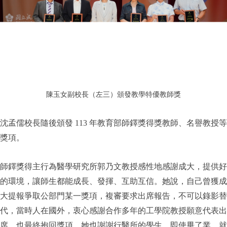
陳玉女副校長（左三）頒發教學特優教師獎
沈孟儒校長隨後頒發 113 年教育部師鐸獎得獎教師、名譽教授等
獎項。
師鐸獎得主行為醫學研究所郭乃文教授感性地感謝成大，提供好
的環境，讓師生都能成長、發揮、互助互信。她說，自己曾獲成
大提報爭取公部門某一獎項，複審要求出席報告，不可以錄影替
代，當時人在國外，衷心感謝合作多年的工學院教授願意代表出
席，也最終抱回獎項。她也謝謝行醫所的學生，即使畢了業、就