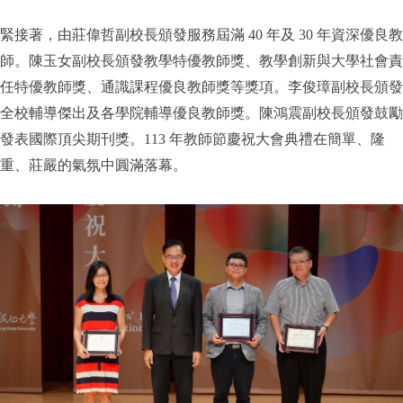
緊接著，由莊偉哲副校長頒發服務屆滿 40 年及 30 年資深優良教
師。陳玉女副校長頒發教學特優教師獎、教學創新與大學社會責
任特優教師獎、通識課程優良教師獎等獎項。李俊璋副校長頒發
全校輔導傑出及各學院輔導優良教師獎。陳鴻震副校長頒發鼓勵
發表國際頂尖期刊獎。113 年教師節慶祝大會典禮在簡單、隆
重、莊嚴的氣氛中圓滿落幕。