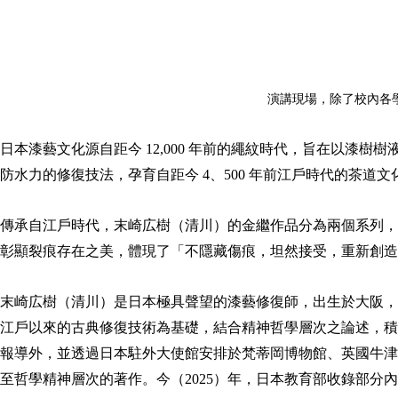
演講現場，除了校內各
日本漆藝文化源自距今 12,000 年前的繩紋時代，旨在以
防水力的修復技法，孕育自距今 4、500 年前江戶時代的茶道文
傳承自江戶時代，末崎広樹（清川）的金繼作品分為兩個系列，
彰顯裂痕存在之美，體現了「不隱藏傷痕，坦然接受，重新創造
末崎広樹（清川）是日本極具聲望的漆藝修復師，出生於大阪，
江戶以來的古典修復技術為基礎，結合精神哲學層次之論述，積極推
報導外，並透過日本駐外大使館安排於梵蒂岡博物館、英國牛津博
至哲學精神層次的著作。今（2025）年，日本教育部收錄部