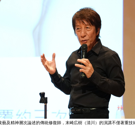
技藝及精神層次論述的傳統修復師，末崎広樹（清川）的演講不僅著重技