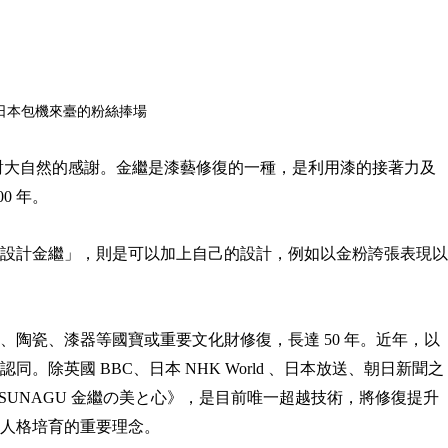
日本包機來臺的粉絲捧場
類對大自然的感謝。金繼是漆藝修復的一種，是利用漆的接著力及
0 年。
設計金繼」，則是可以加上自己的設計，例如以金粉誇張表現以
陶瓷、漆器等國寶或重要文化財修復，長達 50 年。近年，以
英國 BBC、日本 NHK World 、日本放送、朝日新聞之
SUNAGU 金繼の美と心》，是目前唯一超越技術，將修復提升
代人格培育的重要理念。