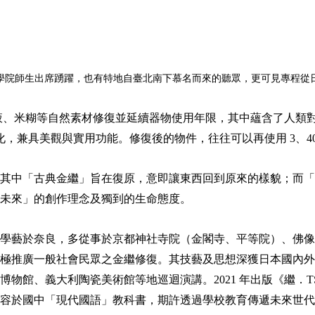
學院師生出席踴躍，也有特地自臺北南下慕名而來的聽眾，更可見專程從
漆樹樹液、米糊等自然素材修復並延續器物使用年限，其中蘊含了人
化，兼具美觀與實用功能。修復後的物件，往往可以再使用 3、40
其中「古典金繼」旨在復原，意即讓東西回到原來的樣貌；而「
未來」的創作理念及獨到的生命態度。
學藝於奈良，多從事於京都神社寺院（金閣寺、平等院）、佛像、
廣一般社會民眾之金繼修復。其技藝及思想深獲日本國內外認同。除
物館、義大利陶瓷美術館等地巡迴演講。2021 年出版《繼．T
分內容於國中「現代國語」教科書，期許透過學校教育傳遞未來世