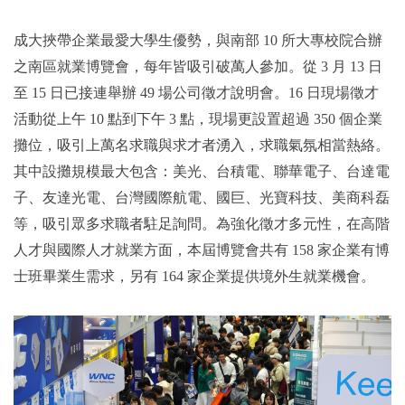
成大挾帶企業最愛大學生優勢，與南部 10 所大專校院合辦
之南區就業博覽會，每年皆吸引破萬人參加。從 3 月 13 日
至 15 日已接連舉辦 49 場公司徵才說明會。16 日現場徵才
活動從上午 10 點到下午 3 點，現場更設置超過 350 個企業
攤位，吸引上萬名求職與求才者湧入，求職氣氛相當熱絡。
其中設攤規模最大包含：美光、台積電、聯華電子、台達電
子、友達光電、台灣國際航電、國巨、光寶科技、美商科磊
等，吸引眾多求職者駐足詢問。為強化徵才多元性，在高階
人才與國際人才就業方面，本屆博覽會共有 158 家企業有博
士班畢業生需求，另有 164 家企業提供境外生就業機會。