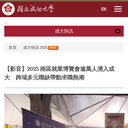
EN
跳
:::
到
成大快訊
主
要
成大快訊
:::
內
首頁
成大快訊 2025
容
2026年
區
2025年
【影音】2025 南區就業博覽會逾萬人湧入成
大 跨域多元職缺帶動求職熱潮
2024年
2023年
2022年
2021年
2020年