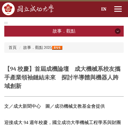
EN
跳
:::
到
故事．觀點
主
要
故事．觀點
:::
內
首頁
故事．觀點 2025
容
2026年
區
2025年
【94 校慶】首屆成機論壇 成大機械系校友攜
手產業領袖鏈結未來 探討半導體與機器人跨
2024年
域創新
2023年
2022年
文／成大新聞中心 圖／成功機械文教基金會提供
2021年
迎接成大 94 週年校慶，國立成功大學機械工程學系與財團
2020年