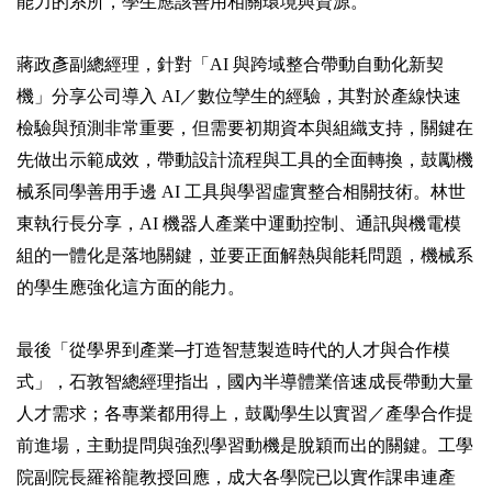
能力的系所，學生應該善用相關環境與資源。
蔣政彥副總經理，針對「AI 與跨域整合帶動自動化新契
機」分享公司導入 AI／數位孿生的經驗，其對於產線快速
檢驗與預測非常重要，但需要初期資本與組織支持，關鍵在
先做出示範成效，帶動設計流程與工具的全面轉換，鼓勵機
械系同學善用手邊 AI 工具與學習虛實整合相關技術。林世
東執行長分享，AI 機器人產業中運動控制、通訊與機電模
組的一體化是落地關鍵，並要正面解熱與能耗問題，機械系
的學生應強化這方面的能力。
最後「從學界到產業─打造智慧製造時代的人才與合作模
式」，石敦智總經理指出，國內半導體業倍速成長帶動大量
人才需求；各專業都用得上，鼓勵學生以實習／產學合作提
前進場，主動提問與強烈學習動機是脫穎而出的關鍵。工學
院副院長羅裕龍教授回應，成大各學院已以實作課串連產