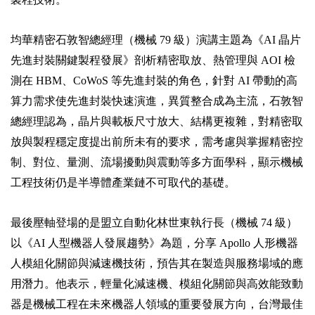
均華精密石敦智總經理（機械 79 級）演講主題為《AI 晶片
先進封裝關鍵製程發展》剖析精密取放、熱管理與 AOI 檢
測在 HBM、CoWoS 等先進封裝的角色，針對 AI 帶動的高
算力需求使先進封裝快速演進，異質整合成為主流，石敦智
總經理認為，晶片與載板尺寸放大、結構更複雜，對精密取
放與製程穩定度提出前所未有的要求，需考慮與掌握精密控
制、對位、量測、流場擾動與震動等多方面學科，顯示機械
工程技術仍是半導體產業鏈不可取代的基礎。
最後壓軸登場的是盟立自動化林世東執行長（機械 74 級）
以《AI 人型機器人發展趨勢》為題，分享 Apollo 人形機器
人模組化關節與減速機技術，預告其在製造與服務場域的應
用潛力。他表示，輕量化減速機、模組化關節與高效能致動
器是機械工程在未來機器人領域的重要發展方向，台灣最佳