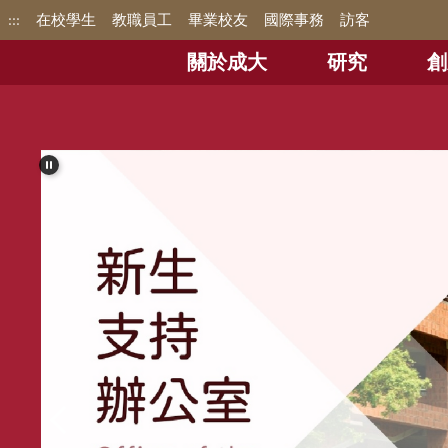
跳
:::
在校學生
教職員工
畢業校友
國際事務
訪客
到
主
關於成大
研究
創
要
內
容
區