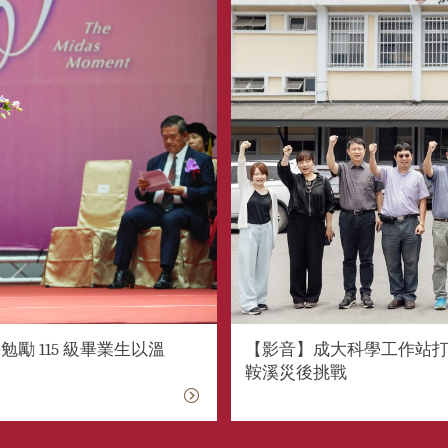
勵 115 級畢業生以溫
【影音】成大科學工作站打
鞍溪災後挑戰