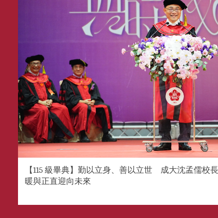
【115 級畢典】勤以立身、善以立世 成大沈孟儒校長勉
暖與正直迎向未來