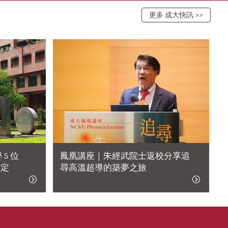
更多 成大快訊 >>
5 位
鳳凰講座｜朱經武院士返校分享追
肯定
尋高溫超導的築夢之旅