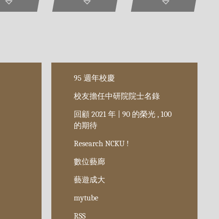
95 週年校慶
校友擔任中研院院士名錄
回顧 2021 年 | 90 的榮光 , 100
的期待
Research NCKU !
數位藝廊
藝遊成大
mytube
RSS