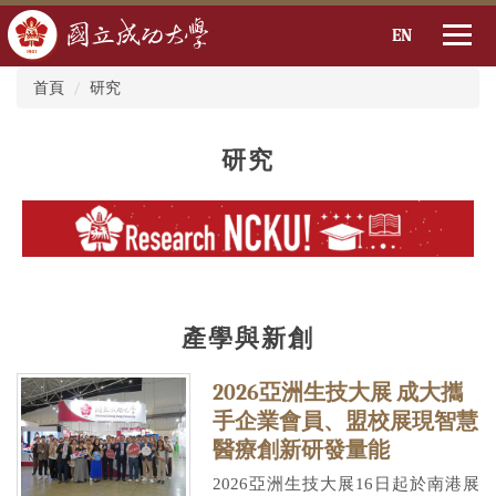
EN
:::
跳
首頁
研究
到
主
要
研究
內
容
區
產學與新創
2026亞洲生技大展 成大攜
手企業會員、盟校展現智慧
醫療創新研發量能
2026亞洲生技大展16日起於南港展