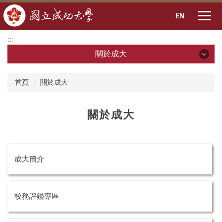
EN
跳
:::
到
關於成大
主
要
關於成大
:::
內
首頁
關於成大
容
區
成大簡介
關於成大
校務評鑑專區
校務基本資料(開啟PDF檔)
成大簡介
成大2030 SDG
成大識別系統
校務評鑑專區
成大國際識別形象系統