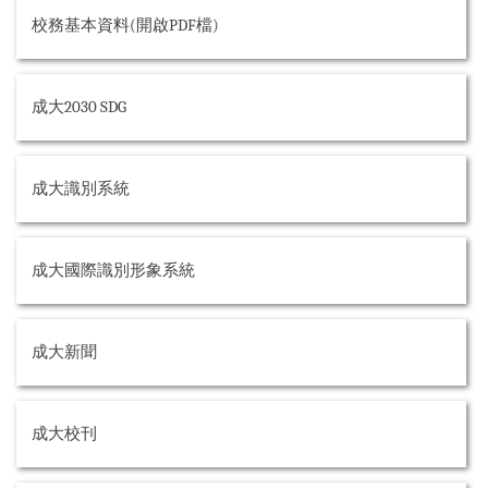
成大新聞
校務基本資料(開啟PDF檔)
成大校刊
校內分機號碼
成大2030 SDG
行事曆
成大識別系統
交通資訊
財務公開專區
成大國際識別形象系統
資訊公開專區
其他
成大新聞
成大校刊