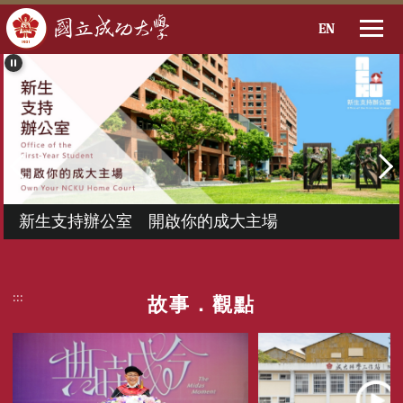
EN
跳
到
主
要
內
容
區
新生支持辦公室 開啟你的成大主場
:::
故事．觀點