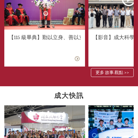
【115 級畢典】勤以立身、善以立世 成大沈孟儒校長勉勵
【影音】成大科學
更多 故事.觀點 >>
成大快訊