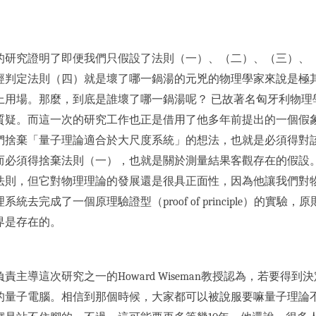
的研究證明了即便我們只假設了法則（一）、（二）、（三）、
經判定法則（四）就是壞了哪一鍋湯的元兇的物理學家來說是極
用場。那麼，到底是誰壞了哪一鍋湯呢？ 已故著名匈牙利物理學家維格
質疑。而這一次的研究工作也正是借用了他多年前提出的一個假
們捨棄「量子理論適合於大尺度系統」的想法，也就是必須得對該
而必須得捨棄法則（一），也就是關於測量結果客觀存在的假設
法則，但它對物理理論的發展還是很具正面性，因為他讓我們對
統去完成了一個原理驗證型（proof of principle）的
界是存在的。
責主導這次研究之一的Howard Wiseman教授認為，若要
的量子電腦。相信到那個時候，大家都可以被說服要嘛量子理論