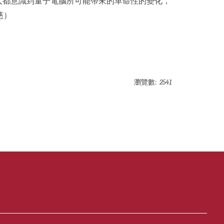
人都意識到量子電腦所可能帶來的革命性的變化，
慈）
瀏覽數:
2541