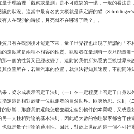
在量子理論裡「觀察或量測」是不可或缺的一環，一般的看法是
的狀況。這當中最有名的大概就是薛定諤的貓（Schrödinger
沒有人在觀測的時候，月亮就不在哪邊了嗎？」。
性質只有在觀測後才能定下來，量子世界裡也出現了所謂的「不
動的速度就是兩種不相容的性質。觀察者在量測時一次只能量測
的那一個的性質又已經改變了。這對於我們所熟悉的巨觀世界來
道其位置所在，若量汽車的位置，就無法得知其速度，不能同時
的結果，梁永成表示否定了法則（一）在一定程度上否定了自身以
去指定這是相對於哪一位觀測者的自然世界。匪夷所思。法則（
件的影響，那麼我們還能怎麼去鑑定個別物件的本質呢，又或是如
的另一支柱相對論的基本法則，因此絕大數的物理學家都會守住
也就是量子理論的通用性。因此，對於上世紀的這一個不可行定理（no