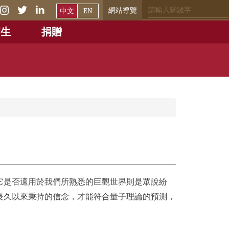
網站導覽
中文
EN
招生
捐贈
它是否適用於我們所熟悉的巨觀世界則是眾說紛
長久以來秉持的信念，才能符合量子理論的預測，