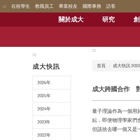
跳
:::
在校學生
教職員工
畢業校友
國際事務
訪客
到
主
關於成大
研究
創
要
內
容
區
:::
:::
成大快訊
首頁
成大快訊 202
2026年
成大跨國合作 
2025年
2024年
量子理論作為一個用
紜，即便物理學家們
2023年
但該捨去哪一個又是
2022年