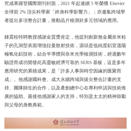
究成果躍登國際期刊封面，2021 年起連續 5 年榮獲 Elsevier
全球前 2% 頂尖科學家「終身科學影響力」；亦邀集跨域學
者提出多項整合計畫，推動晶片檢測於多元領域的應用。
鍾震桂特聘教授感謝金質獎肯定，他提到創新無金屬奈米粒
子的孔洞型表面增強拉曼散射技術，源頭是低純度鋁室溫陽
極氧化鋁技術，結合半導體與奈米光學檢測技術，經過數年
驗證而成功開發此高靈敏經濟可靠的 SERS 基板，這是多年
應用研究的累積成果，是「許多人事與時空因緣的匯聚而
成」。他感謝國科會、成大永續跨域與拔尖整合計畫的支
持、團隊師生的合作，以及產創總中心在專利申請與技術推
廣的協助。最後他感謝家人的支持，特別是太太的精神鼓勵
與父母的身教典範。