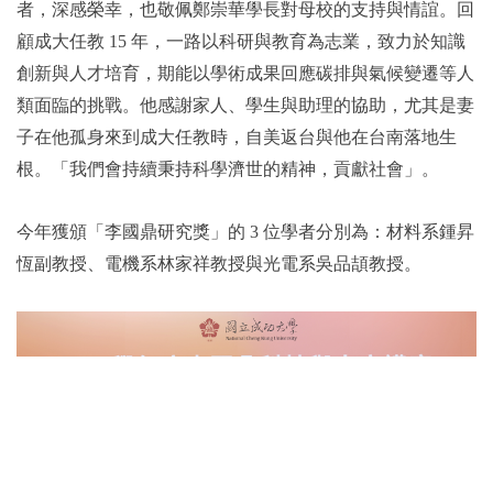
者，深感榮幸，也敬佩鄭崇華學長對母校的支持與情誼。回
顧成大任教 15 年，一路以科研與教育為志業，致力於知識
創新與人才培育，期能以學術成果回應碳排與氣候變遷等人
類面臨的挑戰。他感謝家人、學生與助理的協助，尤其是妻
子在他孤身來到成大任教時，自美返台與他在台南落地生
根。「我們會持續秉持科學濟世的精神，貢獻社會」。
今年獲頒「李國鼎研究獎」的 3 位學者分別為：材料系鍾昇
恆副教授、電機系林家祥教授與光電系吳品頡教授。