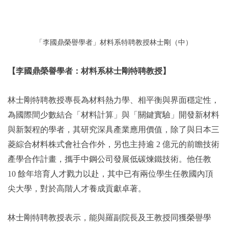
「李國鼎榮譽學者」材料系特聘教授林士剛（中）
【李國鼎榮譽學者：材料系林士剛特聘教授】
林士剛特聘教授專長為材料熱力學、相平衡與界面穩定性，
為國際間少數結合「材料計算」與「關鍵實驗」開發新材料
與新製程的學者，其研究深具產業應用價值，除了與日本三
菱綜合材料株式會社合作外，另也主持逾 2 億元的前瞻技術
產學合作計畫，攜手中鋼公司發展低碳煉鐵技術。他任教
10 餘年培育人才戮力以赴，其中已有兩位學生任教國內頂
尖大學，對於高階人才養成貢獻卓著。
林士剛特聘教授表示，能與羅副院長及王教授同獲榮譽學