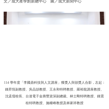
文／成大產學創新總中心 圖／成大新聞中心
114 學年度「李國鼎科技與人文講座」獲獎人與頒獎人合影，左起：
鍾昇恆副教授、吳品頡教授、王永和特聘教授、羅裕龍講座教授、
沈孟儒校長、台達電子金壽豐資深副總裁、林士剛特聘教授、鍾震
桂特聘教授、施權峰教授及林家祥教授