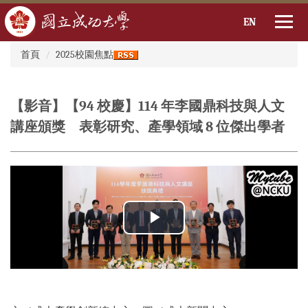
EN
:::
跳
首頁
2025校園焦點
到
主
要
【影音】【94 校慶】114 年李國鼎科技與人文
內
容
講座頒獎 表彰研究、產學領域 8 位傑出學者
區