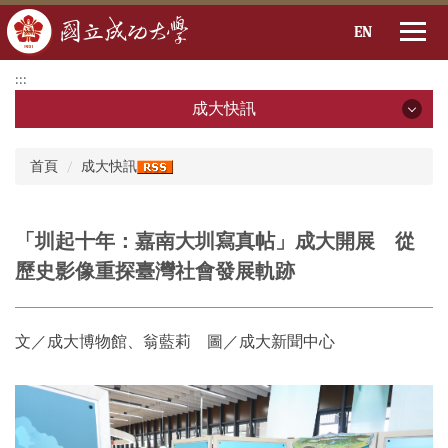
EN
跳
:::
到
成大快訊
主
要
成大快訊
:::
內
首頁
成大快訊
容
2026年
區
2025年
「圳起十年：嘉南大圳寫真帖」成大開展 從
歷史影像重探臺灣社會發展軌跡
2024年
2023年
文／成大博物館、翁藍莉 圖／成大新聞中心
2022年
2021年
2020年