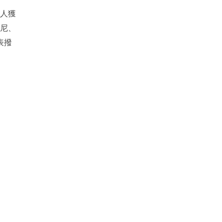
 人獲
帝尼、
表撥