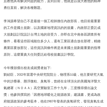
且教他具有解決問題的能力，直到目前，他就是以成大教他的精神
勇往直前，解決各種難題。
李鴻源希望自己不是最後一個工程師擔任內政部長，他目前最重要
的工作是國土規劃，以及國家地理資訊的的規畫，內政部正委託成
大規劃設計院設計台灣土地的容受力，亦即在北中南各區調查所有
條件，看看這些區域能住多少人，還有工業區適合放在那裡，精緻
農業區要放那兒，這些資訊與條件將是未來國土規劃最重要的指導
原則，這麼重責大任則委託給母校規畫設計學院。
今年獲頒傑出校友成就獎者如下:
劉紹臣，2012年當選中央研究院院士，物理系55級，他主要研究大氣
中的沙塵暴、懸浮微粒、臭氧等，曾經在全球頂尖的美國海洋暨大
氣總署（ＮＯＡＡ）高空實驗室工作十九年，三度獲得傑出論文
獎；他參與撰寫的「因應地球暖化之能源政策」建議書，更成為政
府能源政策的參考藍本，他在1987年發表的臭氧研究，發現臭氧生成