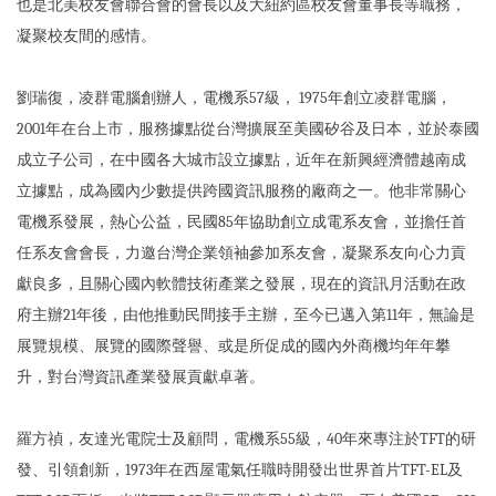
也是北美校友會聯合會的會長以及大紐約區校友會董事長等職務，
凝聚校友間的感情。
劉瑞復，凌群電腦創辦人，電機系57級， 1975年創立凌群電腦，
2001年在台上市，服務據點從台灣擴展至美國矽谷及日本，並於泰國
成立子公司，在中國各大城市設立據點，近年在新興經濟體越南成
立據點，成為國內少數提供跨國資訊服務的廠商之一。他非常關心
電機系發展，熱心公益，民國85年協助創立成電系友會，並擔任首
任系友會會長，力邀台灣企業領袖參加系友會，凝聚系友向心力貢
獻良多，且關心國內軟體技術產業之發展，現在的資訊月活動在政
府主辦21年後，由他推動民間接手主辦，至今已邁入第11年，無論是
展覽規模、展覽的國際聲譽、或是所促成的國內外商機均年年攀
升，對台灣資訊產業發展貢獻卓著。
羅方禎，友達光電院士及顧問，電機系55級，40年來專注於TFT的研
發、引領創新，1973年在西屋電氣任職時開發出世界首片TFT-EL及