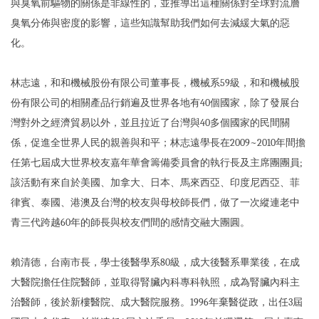
與臭氧前驅物的關係是非線性的，並推導出這種關係對全球對流層
臭氧分佈與密度的影響，這些知識幫助我們如何去減緩大氣的惡
化。
林志遠，和和機械股份有限公司董事長，機械系59級，和和機械股
份有限公司的相關產品行銷遍及世界各地有40個國家，除了發展台
灣對外之經濟貿易以外，並且拉近了台灣與40多個國家的民間關
係，促進全世界人民的親善與和平；林志遠學長在2009~2010年間擔
任第七屆成大世界校友嘉年華會籌備委員會的執行長及主席團團員;
該活動有來自於美國、加拿大、日本、馬來西亞、印度尼西亞、菲
律賓、泰國、港澳及台灣的校友與母校師長們，做了一次縱連老中
青三代跨越60年的師長與校友們間的感情交融大團圓。
賴清德，台南市長，學士後醫學系80級，成大後醫系畢業後，在成
大醫院擔任住院醫師，並取得腎臟內科專科執照，成為腎臟內科主
治醫師，後於新樓醫院、成大醫院服務。1996年棄醫從政，出任3屆