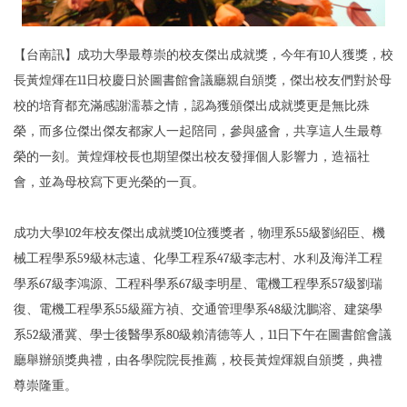
【台南訊】成功大學最尊崇的校友傑出成就獎，今年有10人獲獎，校
長黃煌煇在11日校慶日於圖書館會議廳親自頒獎，傑出校友們對於母
校的培育都充滿感謝濡慕之情，認為獲頒傑出成就獎更是無比殊
榮，而多位傑出傑友都家人一起陪同，參與盛會，共享這人生最尊
榮的一刻。黃煌煇校長也期望傑出校友發揮個人影響力，造福社
會，並為母校寫下更光榮的一頁。
成功大學102年校友傑出成就獎10位獲獎者，物理系55級劉紹臣、機
械工程學系59級林志遠、化學工程系47級李志村、水利及海洋工程
學系67級李鴻源、工程科學系67級李明星、電機工程學系57級劉瑞
復、電機工程學系55級羅方禎、交通管理學系48級沈鵬溶、建築學
系52級潘冀、學士後醫學系80級賴清德等人，11日下午在圖書館會議
廳舉辦頒獎典禮，由各學院院長推薦，校長黃煌煇親自頒獎，典禮
尊崇隆重。