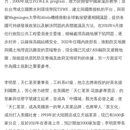
力，2000年成立P.O.W.E.R. program，致力於開發中國家遠距教學；並
在台灣成立國際水利環境學院TIIWE，建立與國際接軌的平台，與荷
蘭Wageningen大學和Altela機構推動全球氣候變遷相關議題，提供各
國可持續發展政策以及解決問題的具體建議及方法。在2011年4月擔
任行政院公共工程委員會主委後，積極處理高鐵地層下陷問題，逐
步封井，以確保高鐵結構安全。2012年任職內政部長，推動防災地圖
與國土地理資訊圖資的雲端整合，現全國已完成7,835幅防災避難地
圖，除能提供居民防災整備及政府災情研判的依據，另一方面並可
作為國土規劃之重要參考。
李明星，天仁茗茶董事長，工科系67級，他立志將南投的好茶名揚
到國際上，苦心努力經營，在美國把「天仁茗茶‧花旗參專賣店」的
形象與信譽字號建立起來，並成為「中國城」觀光客必遊之處，使
「天仁茗茶」成為美國第一的華人茶業品牌，也將華人「茶文化」
成功打入美國社會；1993年於大陸開店成立天福茗茶，現已有1400多
家分店，並於2011年在香港上市，預計開放2000家加盟；李明星學長