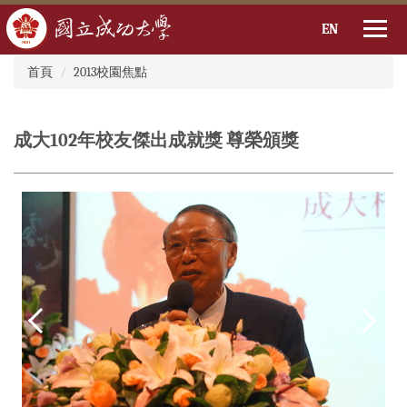
EN
:::
跳
首頁
2013校園焦點
到
主
要
成大102年校友傑出成就獎 尊榮頒獎
內
容
區