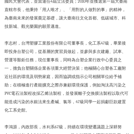
國民大會代表，並當連任4屆立法委員；2010年並獲選第一屆大臺南
直轄市長，他秉持「用人唯才」、「用對的人做對的事」的精神，
為臺南未來的發展奠定基礎，讓大臺南往文化首都、低碳城市、科
技新城、觀光樂園的願景邁進。
李志村，台灣塑膠工業股份有限公司董事長，化工系47級，畢業後
即投身台塑公司，從基層的實習員做起，並參與多次建廠、試車、
營運等艱鉅任務，現任董事長，同時為台塑企業行政中心委員之
一，擔負台塑關係企業各項重大經營決策；他極關心台塑各工廠附
近社區的環境及弱勢家庭，因而協調或指示公司相關單位給予補
助；在積極進行產能擴充之際亦兼顧環境保護，例如淘汰高污染之
PVC電石法製程改採乙烯法製程，並發展離子交換膜法製程以取代可
能造成污染的水銀法來生產碱、氯等，47級同學一起捐獻巨款建置
化工系史館。
李鴻源，內政部長，水利系67級，持續在環境變遷議題上深耕努