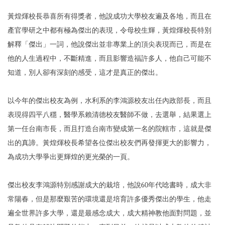
黃煌煇校長恭喜所有得獎者，他說成功大學校友遍及各地，而且在
產官學研之中都有極為傑出的表現，令母校生輝，黃煌煇校長特別
解釋「傑出」一詞，他說傑出並非專業上的頂尖表現而已，而是在
他的人生過程中，不斷精進，而且影響造福許多人，他自己可能不
知道，別人卻有深刻的感受，這才是真正的傑出。
以今年的傑出校友為例，水利系的李鴻源校友出任內政部長，而且
表現得四平八穩，醫學系賴清德校友醫師不做，去選舉，結果選上
第一任台南市長，而且打造台南市變成第一名的院轄市，這就是傑
出的真諦。黃煌煇校長希望各位傑出校友們再發揮更大的影響力，
為成功大學爭出更輝煌的更光榮的一頁。
傑出校友李鴻源特別感謝成大的栽培，他說60年代唸書時，成大非
常陽春，但是那麼艱苦的環境還是培育許多優秀傑出的學生，他走
遍全世界許多大學，還是最感念成大，成大精神教他面對問題，並