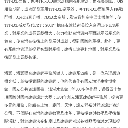
TFT-LCD面板，也將TFT-LCD顯示器應用在航空器，而在美國GE、OIS
服務期間，成功開發軍用TFT-LCD顯示器，將 TFT-LCD面板導入F16戰
鬥機、Apache直升機、NASA太空船，及波音和空中巴士機艙等，使
TFT-LCD成功取代CRT；2001年擔任友達技術長投入台灣TFT-LCD產
業，對產業的成長貢獻很大，努力推動台灣邁向平面顯示器產業的
舞台，使台灣在技術上的發展與成就，得到國際的重視。此外，更
有系統地管理並提昇智慧財產權，建構友達專利地圖，對產業及技
術開發上貢獻甚鉅。
潘冀，潘冀聯合建築師事務所辦人，建築系52級，是一位為理想追
根究柢，並積極實踐的建築師，他的代表作有國立海洋生物博物
館、國立公共資訊圖書、澎湖水族館…等500多件作品，獲得四十餘
項國際與國內建築設計大獎；1981年創立潘冀建築師事務所，提供更
多元的服務，陸續在上海、廈門、天津，設立群裕與群道設計咨詢
公司。不僅關心台灣的建築教育及改革，更積極參與教學及學術相
關活動，對於建築法令制度以及建築師考試各種亟需檢討之現狀提