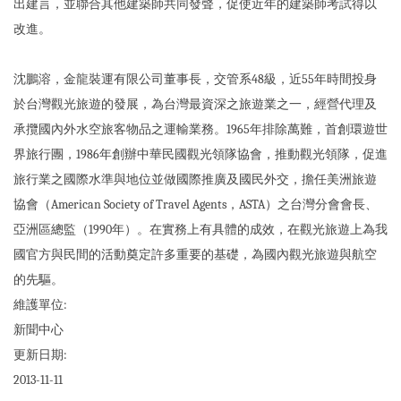
出建言，並聯合其他建築師共同發聲，促使近年的建築師考試得以
改進。
沈鵬溶，金龍裝運有限公司董事長，交管系48級，近55年時間投身
於台灣觀光旅遊的發展，為台灣最資深之旅遊業之一，經營代理及
承攬國內外水空旅客物品之運輸業務。1965年排除萬難，首創環遊世
界旅行團，1986年創辦中華民國觀光領隊協會，推動觀光領隊，促進
旅行業之國際水準與地位並做國際推廣及國民外交，擔任美洲旅遊
協會（American Society of Travel Agents，ASTA）之台灣分會會長、
亞洲區總監（1990年）。在實務上有具體的成效，在觀光旅遊上為我
國官方與民間的活動奠定許多重要的基礎，為國內觀光旅遊與航空
的先驅。
維護單位:
新聞中心
更新日期:
2013-11-11