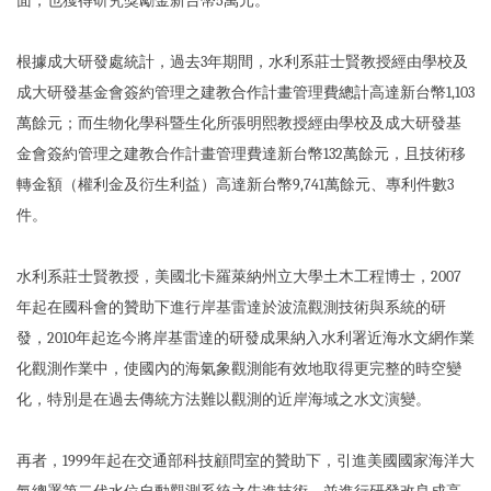
面，也獲得研究獎勵金新台幣5萬元。
根據成大研發處統計，過去3年期間，水利系莊士賢教授經由學校及
成大研發基金會簽約管理之建教合作計畫管理費總計高達新台幣1,103
萬餘元；而生物化學科暨生化所張明熙教授經由學校及成大研發基
金會簽約管理之建教合作計畫管理費達新台幣132萬餘元，且技術移
轉金額（權利金及衍生利益）高達新台幣9,741萬餘元、專利件數3
件。
水利系莊士賢教授，美國北卡羅萊納州立大學土木工程博士，2007
年起在國科會的贊助下進行岸基雷達於波流觀測技術與系統的研
發，2010年起迄今將岸基雷達的研發成果納入水利署近海水文網作業
化觀測作業中，使國內的海氣象觀測能有效地取得更完整的時空變
化，特別是在過去傳統方法難以觀測的近岸海域之水文演變。
再者，1999年起在交通部科技顧問室的贊助下，引進美國國家海洋大