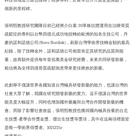
科技領域這方面也獲得了很多專利，於產學合作方面更是開啟了一
個新的里程碑。
張明熙教授研究團隊目前已經將介白素-20單株抗體運用在治療骨質
疏鬆症的專利以台幣四億元成功地技轉給歐洲的知名生技公司，丹
麥的諾和諾德公司(Novo Nordisk)，刷新台灣學術界技轉金額的最高
紀錄，除了技轉金外，諾和諾德公司相當肯定其研究的品質與能
量，故再額外提供每年壹佰萬美金研究經費，未來共同研發新藥，
粗估將為全球四億骨質疏鬆病患帶來更佳療效的新藥。
此創舉不僅讓世界各國知道台灣極具研發新藥的能力，也讓台灣的
社會大眾了解，我國在研究開發新藥的實力。這不僅讓台灣的世界
能見度大幅提升，同時也增加國外藥廠與台灣合作開發新藥的機
會。而除了影響社會效益，張明熙教授也獲得國內極具份量的台北
生技獎-產學合作獎金獎、傑出生技獎等獎項，其中在這兩項裡面皆
是唯一學術界得獎者。1021225c