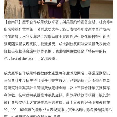
【台南訊】產學合作成果績效卓著，與美國約翰霍普金斯、杜克等10
所名校並列世界第一名的成功大學，25日表揚今年度產學合作成果
特優教師，水利及海洋工程學系莊士賢教授與生物化學科暨生化所
張明熙教授表現亮眼，雙雙獲獎。成大副校長顏鴻森教授代表黃煌
煇校長在校務會議中頒獎表揚，他讚揚兩位教授是「特色中的特
色，best of the best」，足堪表率。
成大產學合作成果特優教師之遴選每年度獎勵兩名，審議原則是以
三個會計年度所主持（擔任計畫主持人）已簽約執行之產學合作專
題研究計畫案其計畫管理費核定總金額，及上三個會計年度獲得專
利件數、技術移轉或授權件數及金額、與教學績效等項目，以其對
於社會與學術上之貢獻作為評選依據。莊士賢教授與張明熙教授在
99、100、101年度的產學成果表現亮眼，實至名歸，除各獲頒獎牌乙