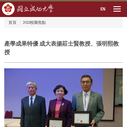
EN
:::
跳
首頁
2013校園焦點
到
主
要
產學成果特優 成大表揚莊士賢教授、張明熙教
內
容
授
區