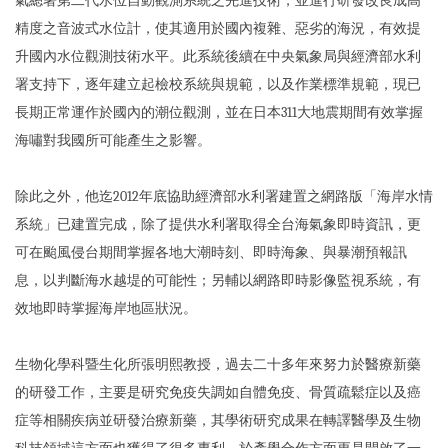
氣總署第二代水位自動觀測系統之先進技術，並進行研發改良成高
精度之音波式水位計，使其適用於國內複雜、惡劣的海況，有效提
升國內水位觀測技術水平。此系統後續在中央氣象局與經濟部水利
署支持下，逐年建立起檢校系統與規範，以及作業標準規範，現已
長期正常運作於國內的潮位觀測，並在日本311大地震期間有效掌握
海嘯對我國所可能產生之影響。
除此之外，他迄2012年底協助經濟部水利署建置之網路版「海岸水情
系統」已建置完成，除了提供水利署取得全台海氣象即時資訊，更
可在颱風侵台期間掌握各地大潮時刻、即時海象、與暴潮預報訊
息，以判斷海水越堤的可能性；另輔以網路即時影像監視系統，有
效地即時掌握海岸地區狀況。
生物化學科暨生化所張明熙教授，過去二十多年來努力於醫療新藥
的研發工作，主要是研究免疫失調如自體免疫、骨質疏鬆症以及癌
症等相關疾病並研發治療新藥，其學術研究成果在轉譯醫學及生物