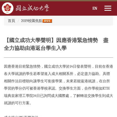
EN
:::
跳
首頁
2019校園焦點
到
主
要
【國立成功大學聲明】因應香港緊急情勢 盡
內
容
全力協助由港返台學生入學
區
因應香港目前緊急情勢，國立成功大學於14日發表聲明，目前在香港
各大學就讀的學生若希望進入成大相關系所，必定盡力協助。具體
相關作法目標朝向讓學生可銜接學業，未來若能返港就讀，在台所
學習的學分仍可被香港學校承認。交換學生方面，合作學校如KTH
瑞典皇家理工學院14日已詢問成大國際處，了解轉送交換學生到成大
就讀的可行方案。