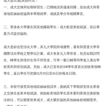
成大提出3點具體作法：
一、成大交換與短期研習生：已聯絡請其儘速回國，並由成大與香
港地區姊妹校協商本學期就學、成績及學分等相關事宜。
二、香港各大學臺生與其他國籍學生：成大歡迎來校就讀，並以專
案方式提供協助。
成大是綜合型頂尖大學，具九大學院跨域優勢，還有與普渡大學等
國際頂尖學校之雙學位計畫。成大有多元入學管道，包含短期訪問
生、轉學生與境外生等不同管道，可單一窗口輔導同學進入適合學
程系所與班別就讀。另如，成大已宣布於108學年度首次招收寒假轉
學生，返台學生可把握11月20日至26日的報名日期。
三、本校可接受其他地區姊妹校請求，接納其下學期原安排去香港
之交換生改來本校就讀。例如歐美地區學生原本要到香港交換卻無
法前往，可以變更前來成大，成大樂於協助其他姊妹校相關需求。