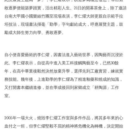
敢逐夢便能築夢踏實，活出精彩人生。21日的開幕茶會上，除了邀請
台南大甲國小國樂絲竹團至現場表演，李仁燿大師更親自示範手拉
坯技法，現場書法揮毫「勤學」字句獻給成大，呼應展覽主題，鼓
勵成大師生努力向學、勇敢逐夢。
自小便喜愛藝術的李仁燿，因書法進入藝術世界，因陶藝而沉浸於
此。李仁燿表示，自從高中進入美工科接觸陶藝至今，已然30餘
年，在高中畢業後毅然決然放棄升學，選擇先到工廠實習，練就實
務技能。幾年後，上進勤學的李仁燿為了精進釉藥和燒成的知識，
又打開書本繼續進修，並在學成後回到家鄉成立「耕陶源」工作
室。
2005年一場大火，燒毀李仁燿工作室與多件作品，將其多年來的心
血付之一炬，但李仁燿堅毅不屈的精神將危機化為轉機，決定開始