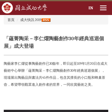
EN
:::
跳
首頁
成大快訊 2019
到
主
要
「蘊菁陶采－李仁燿陶藝創作30年經典巡迴個
內
容
展」成大登場
區
陶藝家李仁燿從事陶藝創作已30餘年，即日起至109年1月20日在成大
藝術中心舉辦「蘊菁陶采－李仁燿陶藝創作30年經典巡迴個展」，
現場展出陶藝品與書法共45件作品，包含其擅長的小口瓶和蜂巢茶
壺，希望帶領觀眾進入創作者的世界，一同欣賞藝術之美。