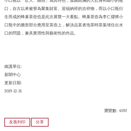
小口瓶以「肚大、細頸」為其特色，弧圓飽滿的大肚身和細小的瓶
口，自古以來被譽為聚集財富、迎福納祥的吉祥物，而以小口瓶衍
生而成的蜂巢茶壺也是此次展覽一大看點。蜂巢茶壺為李仁燿將小
口瓶中的膽形部分應用至茶壺上，解決品茗者泡茶時茶葉堵住出水
口的問題，兼具實用性與藝術性的作品。
維護單位:
新聞中心
更新日期:
2019-12-31
瀏覽數:
4593
友善列印
分享