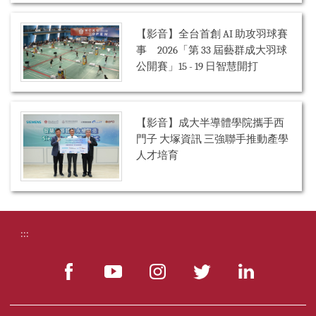
【影音】全台首創 AI 助攻羽球賽
事 2026「第 33 屆藝群成大羽球
公開賽」15 - 19 日智慧開打
【影音】成大半導體學院攜手西
門子 大塚資訊 三強聯手推動產學
人才培育
:::