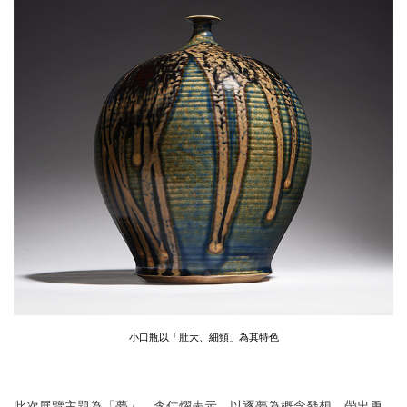
小口瓶以「肚大、細頸」為其特色
此次展覽主題為「夢」，李仁燿表示，以逐夢為概念發想，帶出勇