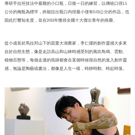
專研手拉坯技法中最難的小口瓶，日復一日的練習，以傳統口徑1.5
公分的梅瓶為標竿，終能拉出瓶口內徑最小僅有0.01公分的作品，也
因此打響知名度，並在2011年獲得全國十大傑出青年的殊榮。
從小成長於馬拉邦山下的苗栗大湖農家，李仁燿的創作靈感大多來
自於自然生態，像是走訪高山和山林時感受到的風吹鳥鳴、雲動、
植物百態等，每個走過的痕跡都會在某個時候很自然的進入創作靈
感，無論是陶藝或書法，都像是人生一樣，時靜時動、時起時落。