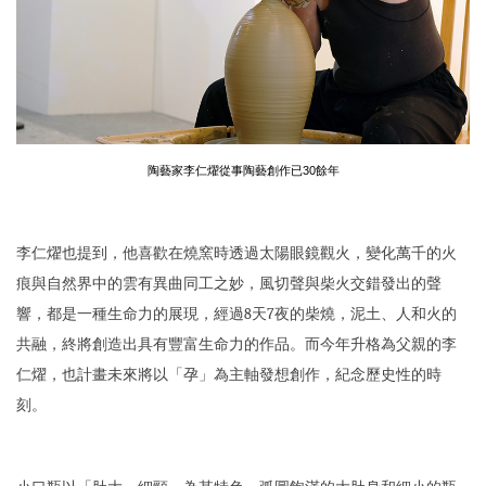
陶藝家李仁燿從事陶藝創作已30餘年
李仁燿也提到，他喜歡在燒窯時透過太陽眼鏡觀火，變化萬千的火
痕與自然界中的雲有異曲同工之妙，風切聲與柴火交錯發出的聲
響，都是一種生命力的展現，經過8天7夜的柴燒，泥土、人和火的
共融，終將創造出具有豐富生命力的作品。而今年升格為父親的李
仁燿，也計畫未來將以「孕」為主軸發想創作，紀念歷史性的時
刻。