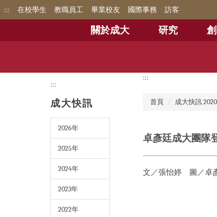
跳
:::
在校學生
教職員工
畢業校友
國際事務
訪客
到
主
關於成大
研究
創
要
內
容
區
:::
:::
成大快訊
首頁
成大快訊 202
2026年
卓彥廷成大團隊登
2025年
2024年
文／張怡婷 圖／
2023年
2022年