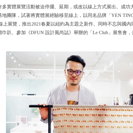
許多實體展覽活動被迫停擺、延期，或改以線上方式展出。成功
意基地團隊，試著將實體展經驗移至線上，以同名品牌「YEN TING 
s，M&O）線上展覽，推出2021春夏以紐約為主題之新作。同時不忘與國
巾趴、參加《DFUN 設計風尚誌》舉辦的「Le Club」展售