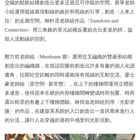
交織的鬆餅結構創造出更多迂迴且可停留的空間。蔡寧老師
小組運用弧線展現動線的曲折和視線的引導，創造〈人來人
往〉的走廊空間。林軒丞老師組作品〈Transform and
Connection〉用三角錐的單元結構反覆組合出多道的栱，協
助人流動線的切割。
鄭方哲老師組〈Membrane 膜〉運用交叉編織的雙菱形結構
創造出的編織牆，在規設院圖前創造出許多有趣的個人化讀
書角，拉開社交距離的同時還能保有視線的互動交流。廖士
豪老師組〈原空間 ‧ 新常態〉，在上下的樓梯間運用立體狀
多邊形，使得原本生硬的外部樓梯間轉變成時而包覆、時而
露出框景的有趣上下樓梯體驗。林煌迪老師組則用〈光影穿
隧〉的作品，在建築系系館的入口創造出一道拱廊來進行人
的分流，讓行人在穿越的過程中感受到光影流動。