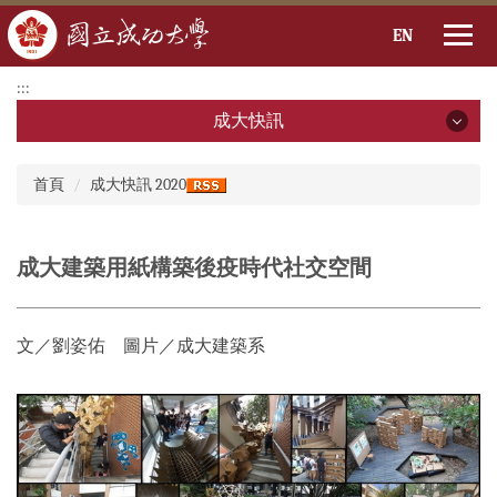
EN
跳
:::
到
成大快訊
主
要
成大快訊
:::
內
首頁
成大快訊 2020
容
2026年
區
2025年
成大建築用紙構築後疫時代社交空間
2024年
文／劉姿佑 圖片／成大建築系
2023年
2022年
2021年
2020年