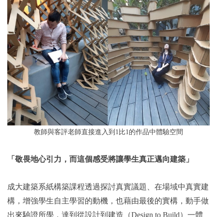
教師與客評老師直接進入到1比1的作品中體驗空間
「敬畏地心引力，而這個感受將讓學生真正邁向建築」
成大建築系紙構築課程透過探討真實議題、在場域中真實建
構，增強學生自主學習的動機，也藉由最後的實構，動手做
出來驗證所學，達到從設計到建造（Design to Build）一體