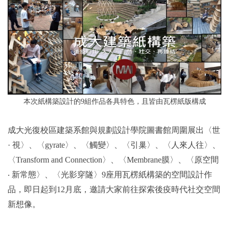
2019年
本次紙構築設計的9組作品各具特色，且皆由瓦楞紙版構成
成大光復校區建築系館與規劃設計學院圖書館周圍展出〈世
· 視〉、〈gyrate〉、〈觸變〉、〈引巢〉、〈人來人往〉、
〈Transform and Connection〉、〈Membrane膜〉、〈原空間
‧ 新常態〉、〈光影穿隧〉9座用瓦楞紙構築的空間設計作
品，即日起到12月底，邀請大家前往探索後疫時代社交空間
新想像。