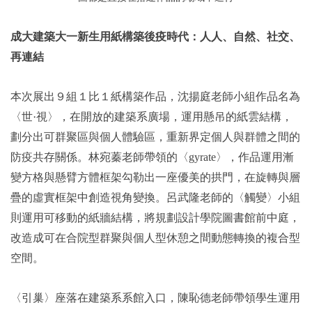
成大建築大一新生用紙構築後疫時代：人人、自然、社交、
再連結
本次展出９組１比１紙構築作品，沈揚庭老師小組作品名為
〈世·視〉，在開放的建築系廣場，運用懸吊的紙雲結構，
劃分出可群聚區與個人體驗區，重新界定個人與群體之間的
防疫共存關係。林宛蓁老師帶領的〈gyrate〉，作品運用漸
變方格與懸臂方體框架勾勒出一座優美的拱門，在旋轉與層
疊的虛實框架中創造視角變換。呂武隆老師的〈觸變〉小組
則運用可移動的紙牆結構，將規劃設計學院圖書館前中庭，
改造成可在合院型群聚與個人型休憩之間動態轉換的複合型
空間。
〈引巢〉座落在建築系系館入口，陳恥德老師帶領學生運用