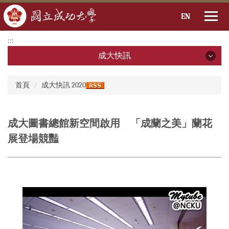
EN
跳
:::
到
成大快訊
主
要
成大快訊
:::
內
首頁
成大快訊 2020
容
2026年
區
2025年
成大圖書總館新空間啟用 「成蘭之美」蘭花
展登場競豔
2024年
2023年
2022年
2021年
2020年