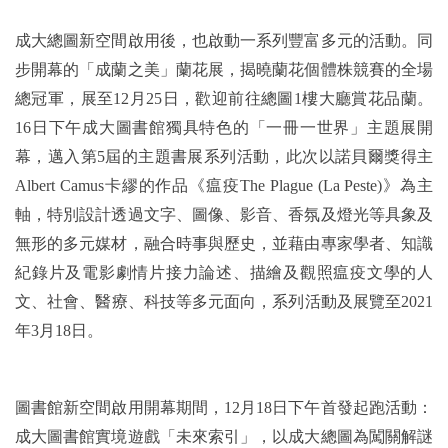
成大總圖新空間啟用後，也啟動一系列豐富多元的活動。同
步開幕的「成蘭之美」蘭花展，揭曉蘭花個體株競賽的全場
總冠軍，展至12月25日，歡迎前往總圖1樓大廳賞花品蘭。
16日下午成大圖書館獨具特色的「一冊一世界」主題展開
幕，邁入第5屆的主題書展系列活動，此次以諾貝爾獎得主
Albert Camus卡繆的作品《瘟疫The Plague (La Peste)》為主
軸，特別設計透過文字、圖像、影音、香氛及燈光等具象及
無形的多元媒材，融合時事與歷史，並藉由專家學者、知識
紀錄片及電影劇情片接力論述、描繪及觀照瘟疫文學的人
文、社會、醫療、科技等多元面向，系列活動及展覽至2021
年3月18日。
圖書館新空間啟用開幕期間，12月18日下午首發起跑活動：
成大圖書館實境遊戲「未來索引」，以成大總圖為闖關解謎