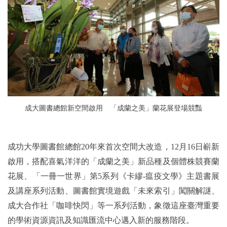
成大圖書總館新空間啟用 「成蘭之美」蘭花展登場競豔
成功大學圖書館總館20年來首次空間大改造，12月16日嶄新
啟用，搭配喜氣洋洋的「成蘭之美」新品種及個體株競賽蘭
花展、「一冊一世界」第5系列《卡繆-瘟疫文學》主題書展
及講座系列活動、圖書館實境遊戲「未來索引」闖關解謎、
成大合作社「咖啡快閃」等一系列活動，象徵這座臺灣重要
的學術資源資訊及知識匯流中心邁入新的服務階段。