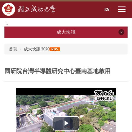
EN
跳
:::
到
成大快訊
主
要
成大快訊
:::
內
首頁
成大快訊 2020
容
2026年
區
2025年
國研院台灣半導體研究中心臺南基地啟用
2024年
2023年
2022年
2021年
2020年