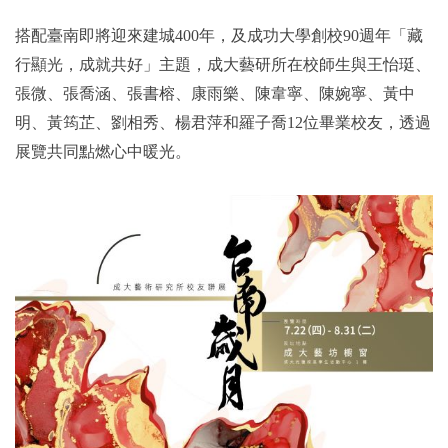
搭配臺南即將迎來建城400年，及成功大學創校90週年「藏
2019年
行顯光，成就共好」主題，成大藝研所在校師生與王怡珽、
張微、張喬涵、張書榕、康雨樂、陳韋寧、陳婉寧、黃中
明、黃筠芷、劉相秀、楊君萍和羅子喬12位畢業校友，透過
展覽共同點燃心中暖光。