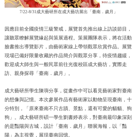
7/22-8/31成大藝研所在成大藝坊展出「臺南．歲月」
因應目前全國疫情三級警戒，展覽首先推出線上訪談節目，
讓聽眾瞭解展覽緣起與策展過程。策展團隊表示，將在活動
臉書推出導覽影片，由藝術家線上帶領觀眾欣賞作品。展覽
現場已備好限量收藏的作品簡介與觀眾分享，待疫情趨緩，
歡迎成大師生與一般民眾前往光復校區成大藝坊，實際走
訪、親身探尋「臺南．歲月」。
成大藝研所學生陳璵分享，從畫作中可以看見藝術家對臺南
的想像與記憶。本次參展作品有藝術家以動物呈現臺南，十
分特別，「原來臺南不只古蹟、景點，還有可愛的貓貓、狗
狗」。成大藝研所碩一學生劉書婷表示，對臺南最印象深刻
的是豔陽與古城，設計「臺南．歲月」聯展海報，以「豔
陽」為主視覺，展現臺南回憶。