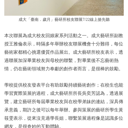
成大「臺南．歲月」藝研所校友聯展7/22線上搶先聽
本次聯展為成大校友回娘家系列活動之一。成大藝研所副教
授王雅倫表示，時隔多年舉辦校友聯展機會十分難得，每位
藝術家都精心挑選優質作品展出。成大藝研所校友表示，透
過聯展加深畢業校友與母校的聯繫，對畢業後不忘藝術熱
情，仍在藝術領域努力奉獻的創作者而言，是很棒的鼓勵。
學校提供校友發表平台有助鼓勵持續藝術創作；在校生也能
學習實際策展的過程，成大藝研所所長吳奕芳認為，透過展
覽，建立藝研所每屆畢業校友與在校學弟妹的連結，深具傳
承意義，期許之後可以每年舉辦。參與策展的藝研所學生黃
筱雯表示，從來沒見過學長姐，聯繫策展過程像是認識多位
網友，是很奇妙的互動體驗。