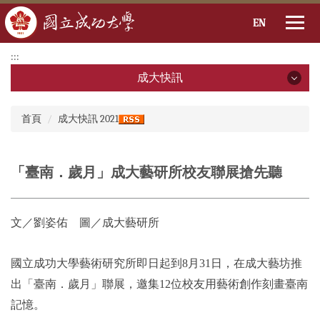
EN
跳
:::
到
成大快訊
主
要
成大快訊
:::
內
首頁
成大快訊 2021
容
2026年
區
2025年
「臺南．歲月」成大藝研所校友聯展搶先聽
2024年
文／劉姿佑 圖／成大藝研所
2023年
2022年
國立成功大學藝術研究所即日起到8月31日，在成大藝坊推
出「臺南．歲月」聯展，邀集12位校友用藝術創作刻畫臺南
2021年
記憶。
2020年