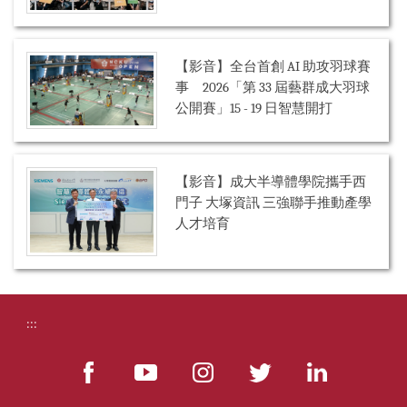
【影音】全台首創 AI 助攻羽球賽
事 2026「第 33 屆藝群成大羽球
公開賽」15 - 19 日智慧開打
【影音】成大半導體學院攜手西
門子 大塚資訊 三強聯手推動產學
人才培育
:::