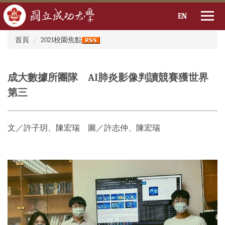
EN
:::
跳
首頁
2021校園焦點
到
主
要
成大數據所團隊 AI肺炎影像判讀競賽獲世界
內
容
第三
區
文／許子玥、陳宏瑞 圖／許志仲、陳宏瑞