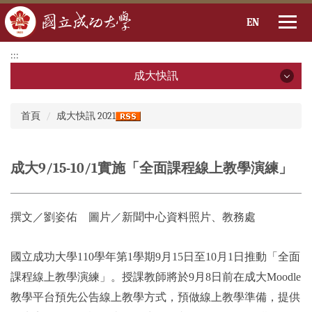
EN
跳
:::
到
成大快訊
主
要
成大快訊
:::
內
首頁
成大快訊 2021
容
2026年
區
2025年
成大9/15-10/1實施「全面課程線上教學演練」
2024年
撰文／劉姿佑 圖片／新聞中心資料照片、教務處
2023年
2022年
國立成功大學110學年第1學期9月15日至10月1日推動「全面
課程線上教學演練」。授課教師將於9月8日前在成大Moodle
2021年
教學平台預先公告線上教學方式，預做線上教學準備，提供
2020年