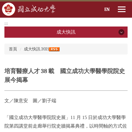
EN
跳
:::
到
成大快訊
主
要
成大快訊
:::
內
首頁
成大快訊 2021
容
2026年
區
2025年
培育醫療人才 38 載 國立成功大學醫學院院史
展今揭幕
2024年
2023年
文／陳意安 圖／劉子端
2022年
「國立成功大學醫學院院史展」11 月 15 日於成功大學醫學
2021年
院第四講堂前走廊舉行院史牆揭幕典禮，以時間軸的方式佐
2020年