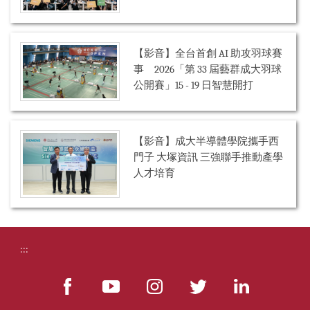
【影音】全台首創 AI 助攻羽球賽
事 2026「第 33 屆藝群成大羽球
公開賽」15 - 19 日智慧開打
【影音】成大半導體學院攜手西
門子 大塚資訊 三強聯手推動產學
人才培育
:::