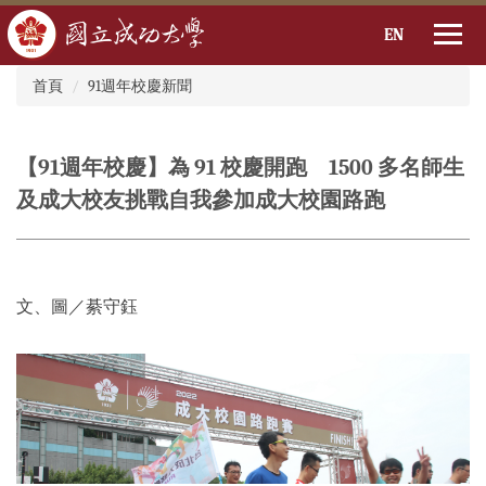
EN
:::
跳
首頁
91週年校慶新聞
到
主
要
【91週年校慶】為 91 校慶開跑 1500 多名師生
內
容
及成大校友挑戰自我參加成大校園路跑
區
文、圖／綦守鈺