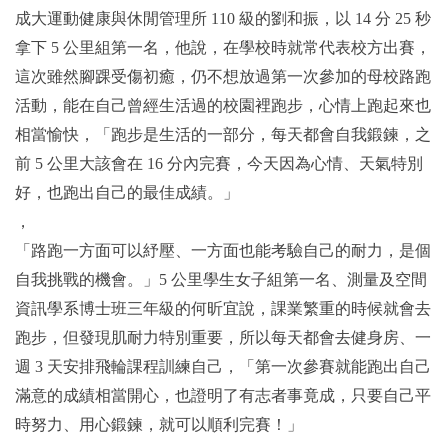
成大運動健康與休閒管理所 110 級的劉和振，以 14 分 25 秒
拿下 5 公里組第一名，他說，在學校時就常代表校方出賽，
這次雖然腳踝受傷初癒，仍不想放過第一次參加的母校路跑
活動，能在自己曾經生活過的校園裡跑步，心情上跑起來也
相當愉快，「跑步是生活的一部分，每天都會自我鍛鍊，之
前 5 公里大該會在 16 分內完賽，今天因為心情、天氣特別
好，也跑出自己的最佳成績。」
，
「路跑一方面可以紓壓、一方面也能考驗自己的耐力，是個
自我挑戰的機會。」5 公里學生女子組第一名、測量及空間
資訊學系博士班三年級的何昕宜說，課業繁重的時候就會去
跑步，但發現肌耐力特別重要，所以每天都會去健身房、一
週 3 天安排飛輪課程訓練自己，「第一次參賽就能跑出自己
滿意的成績相當開心，也證明了有志者事竟成，只要自己平
時努力、用心鍛鍊，就可以順利完賽！」