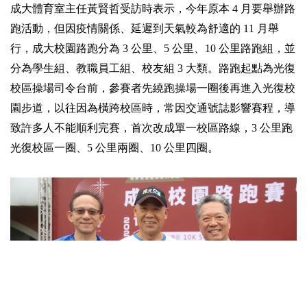
成大體育室主任黃賢哲受訪時表示，今年原本 4 月要舉辦路
跑活動，但因疫情關係、延遲到天氣較為舒適的 11 月舉
行，成大校園路跑分為 3 公里、5 公里、10 公里路跑組，並
分為學生組、教職員工組、校友組 3 大類。路跑起點為光復
校區操場司令台前，參賽者先繞跑操場一圈後再進入光復校
園步道，以往因為橫跨校區時，常因交通號誌影響賽程，導
致許多人不能順利完賽，首次改成單一校區路線，3 公里跑
光復校區一圈、5 公里兩圈、10 公里四圈。