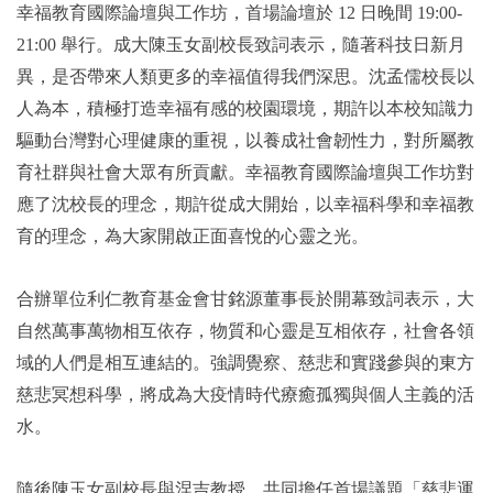
幸福教育國際論壇與工作坊，首場論壇於 12 日晚間 19:00-
21:00 舉行。成大陳玉女副校長致詞表示，隨著科技日新月
異，是否帶來人類更多的幸福值得我們深思。沈孟儒校長以
人為本，積極打造幸福有感的校園環境，期許以本校知識力
驅動台灣對心理健康的重視，以養成社會韌性力，對所屬教
育社群與社會大眾有所貢獻。幸福教育國際論壇與工作坊對
應了沈校長的理念，期許從成大開始，以幸福科學和幸福教
育的理念，為大家開啟正面喜悅的心靈之光。
合辦單位利仁教育基金會甘銘源董事長於開幕致詞表示，大
自然萬事萬物相互依存，物質和心靈是互相依存，社會各領
域的人們是相互連結的。強調覺察、慈悲和實踐參與的東方
慈悲冥想科學，將成為大疫情時代療癒孤獨與個人主義的活
水。
隨後陳玉女副校長與涅吉教授，共同擔任首場議題「慈悲運