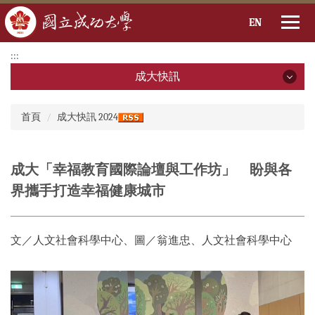
EN
跳
:::
到
成大快訊
主
要
成大快訊
:::
內
首頁
成大快訊 2024
容
2026年
區
2025年
成大「幸福教育國際論壇與工作坊」 盼與各
界攜手打造幸福健康城市
2024年
2023年
文／人文社會科學中心、圖／翁進忠、人文社會科學中心
2022年
2021年
2020年