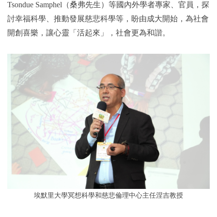
Tsondue Samphel（桑弗先生）等國內外學者專家、官員，探
討幸福科學、推動發展慈悲科學等，盼由成大開始，為社會
開創喜樂，讓心靈「活起來」，社會更為和諧。
埃默里大學冥想科學和慈悲倫理中心主任涅吉教授