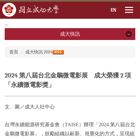
EN
跳
:::
到
成大快訊
主
要
成大快訊
:::
內
首頁
成大快訊 2024
容
2026年
區
2025年
2024 第八屆台北金鵰微電影展 成大榮獲 2 項
「永續微電影獎」
2024年
2023年
文、圖／成大人社中心
2022年
台灣永續能源研究基金會（TAISE）辦理「2024 第八屆台北
2021年
金鵰微電影展」，鼓勵組織以嶄新、視覺化的方式，呈現組
2020年