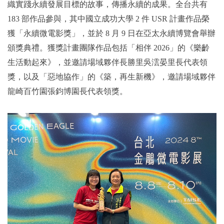
織實踐永續發展目標的故事，傳播永續的成果。全台共有
183 部作品參與，其中國立成功大學 2 件 USR 計畫作品榮
2019年
獲「永續微電影獎」，並於 8 月 9 日在亞太永續博覽會舉辦
頒獎典禮。獲獎計畫團隊作品包括「相伴 2026」的《樂齡
生活動起來》，並邀請場域夥伴長勝里吳澐晏里長代表領
獎，以及「惡地協作」的《築，再生新機》，邀請場域夥伴
龍崎百竹園張鈞博園長代表領獎。