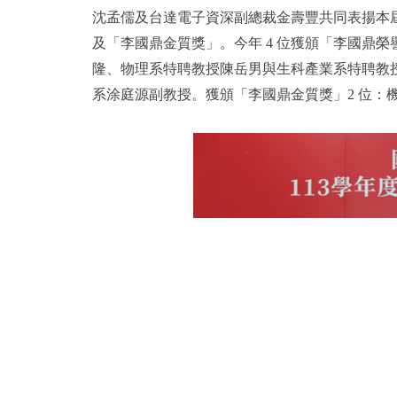
沈孟儒及台達電子資深副總裁金壽豐共同表揚本屆
及「李國鼎金質獎」。今年 4 位獲頒「李國鼎
隆、物理系特聘教授陳岳男與生科產業系特聘教授
系涂庭源副教授。獲頒「李國鼎金質獎」2 位：