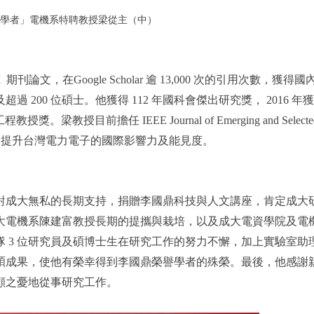
學者」電機系特聘教授梁從主（中）
論文，在Google Scholar 逾 13,000 次的引用次數，獲得國
超過 200 位碩士。他獲得 112 年國科會傑出研究獎， 2016 年
獎。梁教授目前擔任 IEEE Journal of Emerging and Selecte
r-in-Chief，致力提升台灣電力電子的國際影響力及能見度。
對成大無私的長期支持，捐贈李國鼎科技與人文講座，肯定成大
大電機系陳建富教授長期的提攜與栽培，以及成大電資學院及電
 3 位研究員及碩博士生在研究工作的努力不懈，加上實驗室助
碩成果，使他有榮幸得到李國鼎榮譽學者的殊榮。最後，他感謝
顧之憂地從事研究工作。