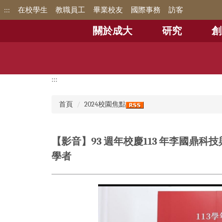
跳
:::
在校學生
教職員工
畢業校友
國際事務
訪客
到
主
關於成大
研究
創
要
內
容
區
:::
首頁
2024校園焦點
【影音】93 週年校慶113 年李國
學者