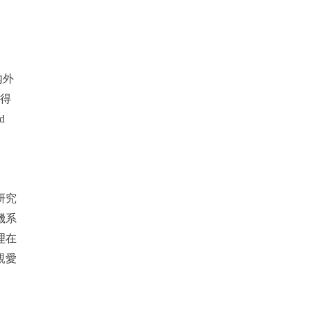
內外
獲得
d
研究
機系
理在
親愛