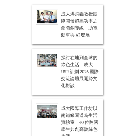
成大洪飛義教授團
隊開發超高功率之
鋁包銅導線 助電
動車與 AI 發展
探討在地到全球的
綠色生活 成大
USR 計劃 2026 國際
交流論壇展開跨文
化對談
成大國際工作坊以
南鐵綠園道為生活
實驗室 40 位跨國
學生共創高齡綠色