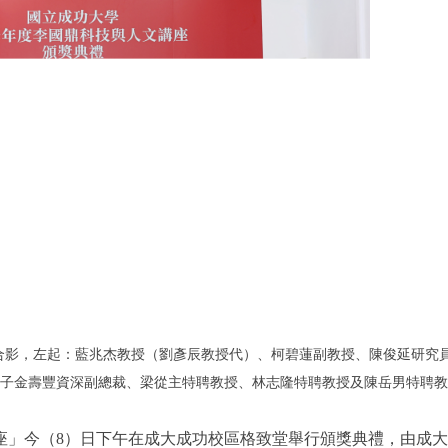
人合影，左起：藍兆杰教授（劉彥辰教授代）、柯碧蓮副教授、陳俊延研究
子金壽豐資深副總裁、梁從主特聘教授、林志隆特聘教授及陳岳男特聘教
文講座」今（8）日下午在成大成功校區格致堂舉行頒獎典禮，由成