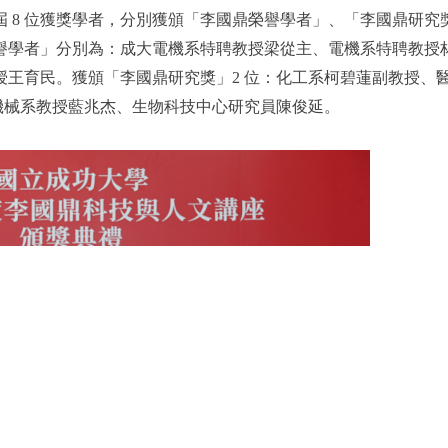
 8 位獲獎學者，分別獲頒「李國鼎榮譽學者」、「李國鼎研究
榮譽學者」分別為：成大電機系特聘教授梁從主、電機系特聘教授
王育民。獲頒「李國鼎研究獎」2 位：化工系柯碧蓮副教授、
機械系教授藍兆杰、生物科技中心研究員陳俊延。