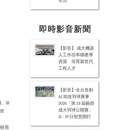
生活
即時影音新聞
【影音】 成大機器
人工作坊串聯產學
資源 培育新世代
工程人才
【影音】全台首創
AI 助攻羽球賽事
2026「第 33 屆藝群
員、涂
成大羽球公開賽」
授
15 - 19 日智慧開打
大校長