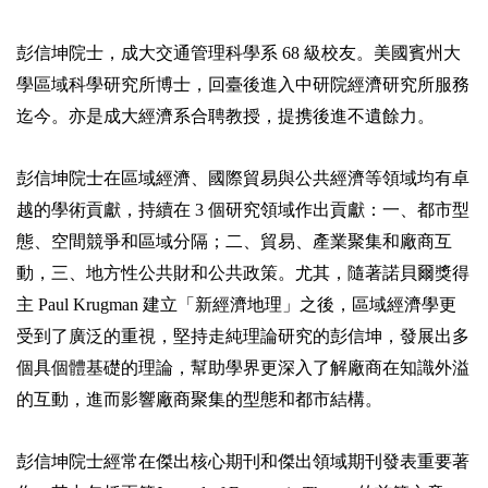
彭信坤院士，成大交通管理科學系 68 級校友。美國賓州大
學區域科學研究所博士，回臺後進入中研院經濟研究所服務
迄今。亦是成大經濟系合聘教授，提携後進不遺餘力。
彭信坤院士在區域經濟、國際貿易與公共經濟等領域均有卓
越的學術貢獻，持續在 3 個研究領域作出貢獻：一、都市型
態、空間競爭和區域分隔；二、貿易、產業聚集和廠商互
動，三、地方性公共財和公共政策。尤其，隨著諾貝爾獎得
主 Paul Krugman 建立「新經濟地理」之後，區域經濟學更
受到了廣泛的重視，堅持走純理論研究的彭信坤，發展出多
個具個體基礎的理論，幫助學界更深入了解廠商在知識外溢
的互動，進而影響廠商聚集的型態和都市結構。
彭信坤院士經常在傑出核心期刊和傑出領域期刊發表重要著