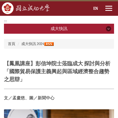
EN
跳
:::
到
成大快訊
主
要
成大快訊
:::
內
首頁
成大快訊 2024
容
2026年
區
2025年
【鳳凰講座】彭信坤院士蒞臨成大 探討與分析
「國際貿易保護主義興起與區域經濟整合趨勢
2024年
之思辯」
2023年
2022年
文／孟慶慈、圖／新聞中心
2021年
2020年