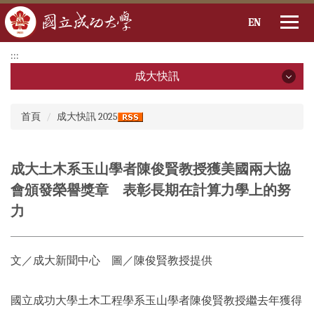
EN
跳
:::
到
成大快訊
主
要
成大快訊
:::
內
首頁
成大快訊 2025
容
2026年
區
2025年
成大土木系玉山學者陳俊賢教授獲美國兩大協
會頒發榮譽獎章 表彰長期在計算力學上的努
2024年
力
2023年
2022年
文／成大新聞中心 圖／陳俊賢教授提供
2021年
國立成功大學土木工程學系玉山學者陳俊賢教授繼去年獲得
2020年