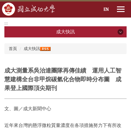
EN
跳
:::
到
成大快訊
主
要
成大快訊
:::
內
首頁
成大快訊
容
2026年
區
2025年
成大測量系吳治達團隊再傳佳績 運用人工智
慧建構全台非甲烷碳氫化合物即時分布圖 成
2024年
果登上國際頂尖期刊
2023年
2022年
文、圖／成大新聞中心
2021年
近年來台灣的懸浮微粒質量濃度在各項措施努力下有所改
2020年