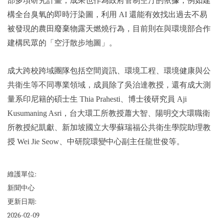
部多項研究計畫，成果也作為政府管制空汙的依據，例如建
構全台臭氧的即時汙染圖，利用 AI 還能有效找出過去不易
被發現的農田廢棄物露天燃燒行為，目前則在與環境部合作
建構民眾的「空汙散步地圖」。
成大跨校跨域團隊包括空間資訊、環境工程、環境健康與公
共衛生等不同專業領域，成員除了吳治達教授，還有成大測
量系印尼籍的碩士生 Thia Prahesti、博士後研究員 Aji
Kusumaning Asri，台大環工所教授蕭大智、陽明交大環職衛
所教授紀凱獻、新加坡國立大學蘇瑞福公共衛生學院助理教
授 Wei Jie Seow、中研院環變中心副主任龍世俊等。
維護單位:
新聞中心
更新日期:
2026-02-09