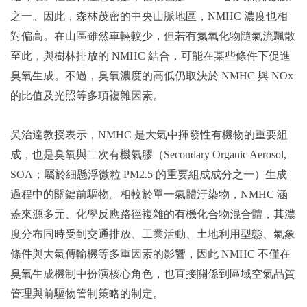
之一。因此，森林茂密的中央山脈地區，NMHC 濃度也相
對偏高。在山區雖然車輛較少，但若有氮氧化物隨氣流飄散
至此，與樹林排放的 NMHC 結合，可能在某些條件下促進
臭氧生成。不過，臭氧濃度的高低仍取決於 NMHC 與 NOx
的比值及光照等多項複雜因素。
吳治達教授表示，NMHC 是大氣中揮發性有機物的重要組
成，也是臭氧與二次有機氣膠（Secondary Organic Aerosol,
SOA；屬於細懸浮微粒 PM2.5 的重要組成成分之一）生成
過程中的關鍵前驅物。相較於單一氣體汙染物，NMHC 涵
蓋來源多元、化學反應路徑複雜的有機化合物混合體，其濃
度分布同時受到交通排放、工業活動、土地利用型態、氣象
條件與大氣傳輸機等多重因素的影響，因此 NMHC 不僅在
臭氧生成機制中扮演核心角色，也直接關係到區域空氣品質
管理與前驅物管制策略的制定。