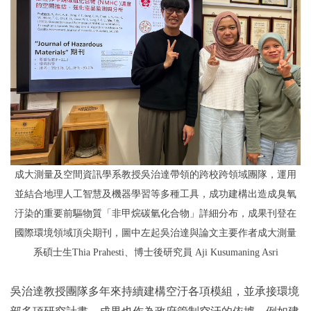
成大測量及空間資訊學系教授吳治達帶領的跨校跨領域團隊，運用
並結合地理人工智慧及機器學習等多種工具，成功建構出造成臭氧
汙染的重要前驅物質「非甲烷碳氫化合物」詳細分布，成果刊登在
國際環境領域頂尖期刊，圖中左起吳治達與論文主要作者成大測量
系碩士生Thia Prahesti、博士後研究員 Aji Kusumaning Asri
吳治達教授團隊多年來持續建構空汙各項模組，並承接環境