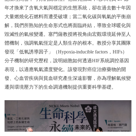
年才換來了含氧大氣與穩定的生態系統，卻在過去數十年因
大量燃燒化石燃料而遭受破壞；當二氧化碳與氧氣的平衡崩
解，我們所熟知的生命形式也將面臨終結，導致全球暖化與
毀滅性的氣候變遷。塞門薩教授將視角由宏觀環境延伸至人
體機制，強調氧氣恆定是人類生存的根本。教
授分享其團隊
發現「低氧誘導因子」（Hypoxia-inducible factors，HIFs）
分子機制的研究歷程，說明細胞如何透過HIF系統調控基因
表現，以適應氧氣濃度變化。該發現對癌症治療藥物的開
發、心血管疾病與貧血研究產生深遠影響，亦為理解氣候變
遷與環境壓力下的生命調適機制提供重要科學基礎。