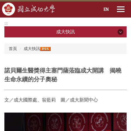
EN
跳
:::
到
成大快訊
主
要
成大快訊
:::
內
首頁
成大快訊
容
2026年
區
2025年
諾貝爾生醫獎得主塞門薩蒞臨成大開講 揭曉
生命永續的分子奧秘
2024年
2023年
文／成大國際處、翁藍莉 圖／成大新聞中心
2022年
2021年
2020年