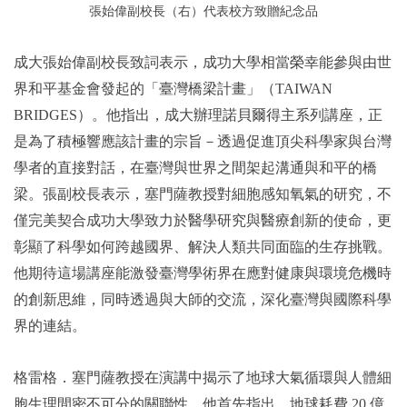
張始偉副校長（右）代表校方致贈紀念品
成大張始偉副校長致詞表示，成功大學相當榮幸能參與由世
界和平基金會發起的「臺灣橋梁計畫」（TAIWAN
BRIDGES）。他指出，成大辦理諾貝爾得主系列講座，正
是為了積極響應該計畫的宗旨－透過促進頂尖科學家與台灣
學者的直接對話，在臺灣與世界之間架起溝通與和平的橋
梁。張副校長表示，塞門薩教授對細胞感知氧氣的研究，不
僅完美契合成功大學致力於醫學研究與醫療創新的使命，
更
彰顯了科學如何跨越國界、解決人類共同面臨的生存挑戰。
他期待這場講座能激發臺灣學術界在應對健康與環境危機時
的創新思維，同時透過與大師的交流，深化臺灣與國際科學
界的連結。
格雷格．塞門薩教授在演講中揭示了地球大氣循環與人體細
胞生理間密不可分的關聯性。他首先指出，地球耗費 20 億