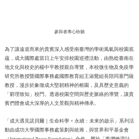
參與者專心聆聽
為了讓遠道而來的貴賓深入感受南臺灣的學術風氣與校園底
蘊，成大國際處當日上午安排校園巡禮活動，由熟稔臺南在
地文化與校史的楊中平教授親自導覽，本校微生物及免疫學
研究所教授暨國際事務處國際教育組王淑鶯組長陪同塞門薩
教授，漫步於象徵成大堅韌精神的榕園，及具歷史意義的
「窮理致知」校門。透過校園空間與歷史脈絡的導覽，讓貴
賓們體會成大深厚的人文景觀與精神傳承。
「成大遇見諾貝爾｜生命科學 × 永續：未來的啟示」系列活
動由成功大學國際事務處策劃與統籌，與世界和平基金會
（International Peace Foundation）合作，屬於「臺灣橋梁計