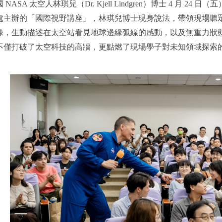
ASA 太空人林琪兒（Dr. Kjell Lindgren）博士 4 月 
處主辦的「國際視野講座」，林琪兒博士現身說法，帶領現場聽
像，生動描述在太空站看見地球邊緣弧線的感動，以及無重力狀
不僅打破了太空科技的高牆，更點燃了現場學子對未知領域探索