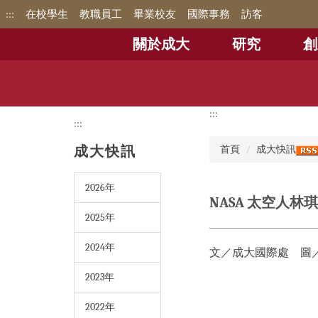
跳
:::
在校學生
教職員工
畢業校友
國際事務
訪客
到
主
關於成大
研究
創
要
內
容
區
:::
:::
成大快訊
首頁
成大快訊
2026年
NASA 太空人
2025年
2024年
文／成大國際處 圖
2023年
2022年