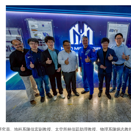
esh 研究員、地科系陳佳宏副教授、太空所林佳廷助理教授、物理系陳炳