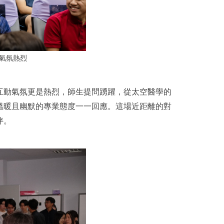
氣氛熱烈
互動氣氛更是熱烈，師生提問踴躍，從太空醫學的
溫暖且幽默的專業態度一一回應。這場近距離的對
伴。