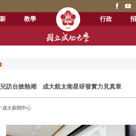
新
教學
行政
林琪兒訪台掀熱潮 成大航太衛星研發實力見真章
／成大新聞中心