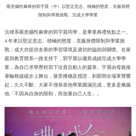
罹患腦性麻痺的郭宇晨（中）以堅定意志、積極的態度，克服身體
限制與學業挑戰，完成大學學業
法律系罹患腦性麻痺的郭宇晨同學，是畢業典禮焦點之一。
4 年來以堅定意志、積極的態度，克服身體限制與學業挑
戰；成大亦提供友善的學習環境及適切的協助與關懷。在家
庭與教育體系一路支持下，郭宇晨以優異成績完成大學學
業，為自己求學歷程寫下珍貴且動人的篇章。宇晨由母親推
著輪椅緩緩步上舞台，接受撥穗及授證，剎那間全場掌聲響
起，久久不斷。大家不僅恭喜他學業圓滿完成，更多是佩服
他「不因為自身的限制，而放棄自己人生」。