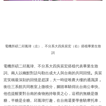
電機所碩二邱胤瑋（左）、不分系大四吳宸宏（右）搭檔畢業生致
詞
電機所碩二
邱
胤瑋、不分系大四吳宸宏搭檔代表畢業生致
詞。兩人以幽默對話勾勒出成大人與台南的共同回憶
。
吳宸
宏笑稱最深刻的回憶是趕課，大一時從唯農大樓的通識課
，
衝往三系館共同教室上微積分，腳踏車騎得比台南公車快。
他也提醒要對台南的食物抱持敬畏之心，這裡的無糖是微
糖，半糖是全糖。邱胤瑋打趣，在台南還要學會騎摩托車，