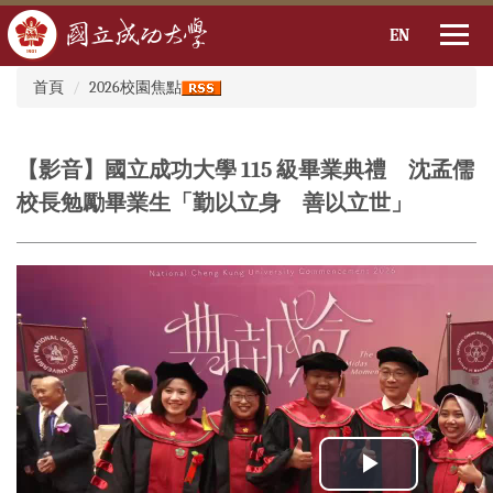
EN
:::
跳
首頁
2026校園焦點
到
主
要
【影音】國立成功大學 115 級畢業典禮 沈孟儒
內
容
校長勉勵畢業生「勤以立身 善以立世」
區