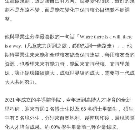
生涯做規劃，這是讓自己有方向。世界變化很快，最好的規
劃不是永遠不變，而是能在變化中保持核心目標並不斷調
整。
他與畢業生分享最喜歡的一句話「Where there is a will, there
is a way.
（
凡意志力所到之處，必能找到一條路走）」。他
期待畢業生未來能和全球校友總會保持連結，善用校友會的
資源，也希望未來有能力時，能回來支持母校、支持學弟
妹，讓正循環繼續擴大，成就世界級的成大，需要每一代成
大人共同努力。
2021 年成立的半導體學院，今年達到高階人才培育的全新
里程碑，迎來首屆 2 名博士生以及 65 名碩士畢業生， 碩生
中有 5 名境外生，分別來自奧地利、越南與印度，展現國際
化人才培育成果。約 60% 學生畢業前已獲企業錄取。