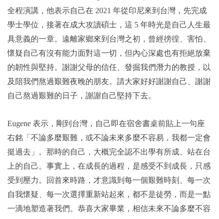
全程演講，他表示自己在 2021 年從印尼來到台灣，先完成
學士學位，接著在成大攻讀碩士，這 5 年時光是自己人生最
具意義的一章。遠離家鄉來到台灣之初，曾經徬徨、害怕、
懷疑自己有沒有能力面對這一切，但內心深處也有拒絕放棄
的韌性與堅持。謝謝父母的信任、發掘我們潛力的教授，以
及陪我們熬過艱難夜晚的朋友。請大家好好謝謝自己、謝謝
自己熬過艱難的日子，謝謝自己堅持下去。
Eugene 表示，剛到台灣，自己即在宿舍書桌前貼上一句座
右銘「不論多麼艱難，或不論未來多麼不容易，我都一定會
挺過去」。那時的自己，大概完全認不出學有所成、站在台
上的自己。事實上，在成長的過程，是感受不到成長，只感
受到壓力。回首來時路，才意識到每一個艱難時刻、每一次
自我懷疑、每一次選擇重新站起來，都不是徒勞，而是一點
一滴地塑造著我們。恭喜大家畢業，相信未來不論多麼不容