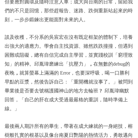
但要應對圓環及隨時注意人車；成大與台南的日常，留給我
們的不只是回憶，那些趕報告、迷路、跌倒重新站起來的時
刻，一步步鍛鍊出更能面對未來的人。
談及收穫，不分系的吳宸宏在沒有既定框架的體制下，培養
出強大的適應力。學會自主找資源、雖然跌跌撞撞，但遇到
困難或阻礙，總有自信完成自主學習，並實踐校訓「窮理致
知」的精神。邱胤瑋磨練出「抗壓力」
，
在無數的debug的
夜晚
，
就算螢幕上滿滿的 Error，也要深呼吸，喝一口勝利
早點的豆漿，然後告訴自己：「重開機就沒事了。」被問到
畢業後是否要去號稱護國神山的地方去輪班
?
邱胤瑋幽默
回答，「自己的肝在成大受過最嚴格的重訓，隨時準備上
線。」
最後兩人期許所有的畢生，帶著在成大練就的一身絕技，榕
樹般扎實的根基以及像台南夏日艷陽的熱情活力，勇敢邁向