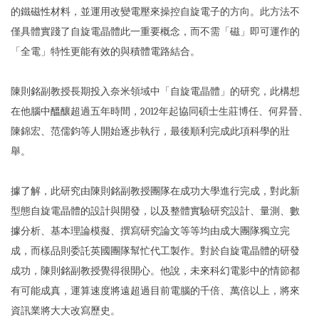
的鐵磁性材料，並運用改變電壓來操控自旋電子的方向。此方法不
僅具體實踐了自旋電晶體此一重要概念，而不需「磁」即可運作的
「全電」特性更能有效的與積體電路結合。
陳則銘副教授長期投入奈米領域中「自旋電晶體」的研究，此構想
在他腦中醞釀超過五年時間，2012年起協同碩士生莊博任、何昇晉、
陳錦宏、范儒鈞等人開始逐步執行，最後順利完成此項科學的壯
舉。
據了解，此研究由陳則銘副教授團隊在成功大學進行完成，對此新
型態自旋電晶體的設計與開發，以及整體實驗研究設計、量測、數
據分析、基本理論模擬、撰寫研究論文等等均由成大團隊獨立完
成，而樣品則委託英國團隊幫忙代工製作。對於自旋電晶體的研發
成功，陳則銘副教授覺得很開心。他說，未來科幻電影中的情節都
有可能成真，運算速度將遠超過目前電腦的千倍、萬倍以上，將來
資訊業將大大改寫歷史。