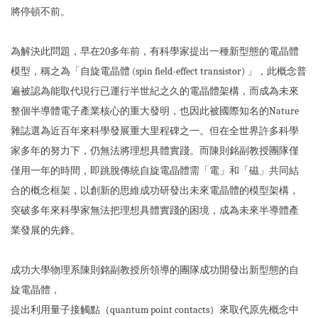
將停頓不前。
為解決此問題，早在20多年前，有科學家提出一種新型態的電晶體
模型，稱之為「自旋電晶體 (spin field-effect transistor) 」，此概念普
遍被認為能取代現行已運行半世紀之久的電晶體架構，而成為未來
整個半導體電子產業核心的重大發明，也因此被國際知名的Nature
雜誌選為近百年來科學發展重大里程碑之一。但在全世界許多科學
家多年的努力下，仍無法將理想具體實踐。而陳則銘副教授團隊僅
僅用一年的時間，即跳脫傳統自旋電晶體需「電」和「磁」共同結
合的概念框架，以創新的思維成功研發出未來電晶體的模型架構，
突破多年來科學家無法把理想具體實踐的困境，成為未來半導體產
業發展的先鋒。
成功大學物理系陳則銘副教授所領導的團隊成功開發出新型態的自
旋電晶體，
提出利用量子接觸點（quantum point contacts）來取代原先概念中