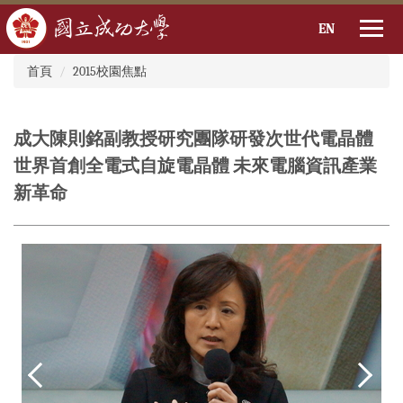
EN
:::
跳
首頁
2015校園焦點
到
主
要
成大陳則銘副教授研究團隊研發次世代電晶體
內
容
世界首創全電式自旋電晶體 未來電腦資訊產業
區
新革命