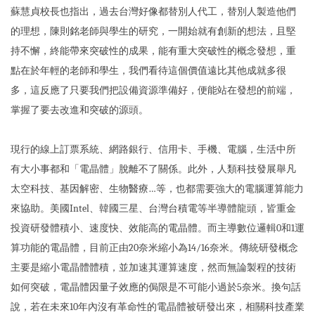
蘇慧貞校長也指出，過去台灣好像都替別人代工，替別人製造他們
的理想，陳則銘老師與學生的研究，一開始就有創新的想法，且堅
持不懈，終能帶來突破性的成果，能有重大突破性的概念發想，重
點在於年輕的老師和學生，我們看待這個價值遠比其他成就多很
多，這反應了只要我們把設備資源準備好，便能站在發想的前端，
掌握了要去改進和突破的源頭。
現行的線上訂票系統、網路銀行、信用卡、手機、電腦，生活中所
有大小事都和「電晶體」脫離不了關係。此外，人類科技發展舉凡
太空科技、基因解密、生物醫療…等，也都需要強大的電腦運算能力
來協助。美國Intel、韓國三星、台灣台積電等半導體龍頭，皆重金
投資研發體積小、速度快、效能高的電晶體。而主導數位邏輯0和1運
算功能的電晶體，目前正由20奈米縮小為14/16奈米。傳統研發概念
主要是縮小電晶體體積，並加速其運算速度，然而無論製程的技術
如何突破，電晶體因量子效應的侷限是不可能小過於5奈米。換句話
說，若在未來10年內沒有革命性的電晶體被研發出來，相關科技產業