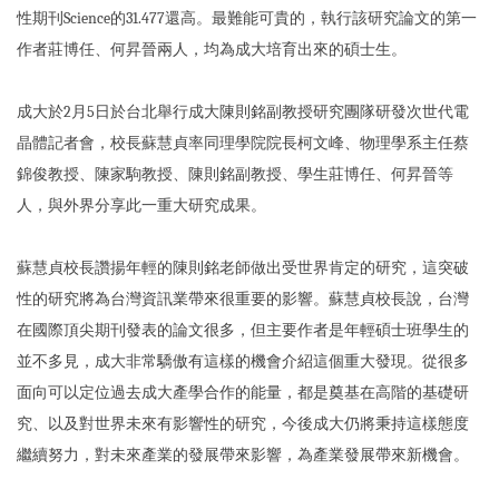
性期刊Science的31.477還高。最難能可貴的，執行該研究論文的第一
作者莊博任、何昇晉兩人，均為成大培育出來的碩士生。
成大於2月5日於台北舉行成大陳則銘副教授研究團隊研發次世代電
晶體記者會，校長蘇慧貞率同理學院院長柯文峰、物理學系主任蔡
錦俊教授、陳家駒教授、陳則銘副教授、學生莊博任、何昇晉等
人，與外界分享此一重大研究成果。
蘇慧貞校長讚揚年輕的陳則銘老師做出受世界肯定的研究，這突破
性的研究將為台灣資訊業帶來很重要的影響。蘇慧貞校長說，台灣
在國際頂尖期刊發表的論文很多，但主要作者是年輕碩士班學生的
並不多見，成大非常驕傲有這樣的機會介紹這個重大發現。從很多
面向可以定位過去成大產學合作的能量，都是奠基在高階的基礎研
究、以及對世界未來有影響性的研究，今後成大仍將秉持這樣態度
繼續努力，對未來產業的發展帶來影響，為產業發展帶來新機會。