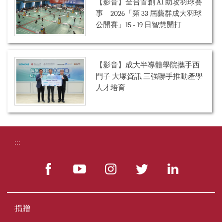
【影音】全台首創 AI 助攻羽球賽
事 2026「第 33 屆藝群成大羽球
公開賽」15 - 19 日智慧開打
【影音】成大半導體學院攜手西
門子 大塚資訊 三強聯手推動產學
人才培育
:::
捐贈