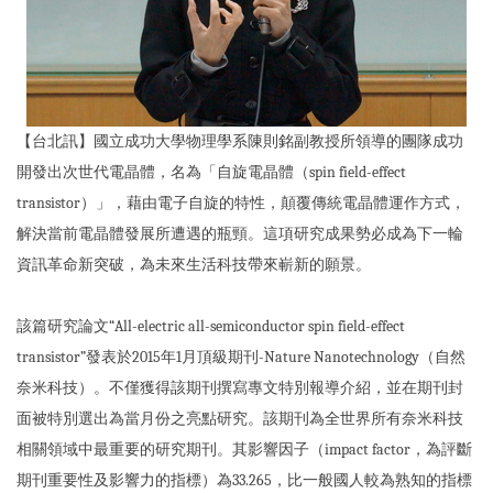
【台北訊】國立成功大學物理學系陳則銘副教授所領導的團隊成功
開發出次世代電晶體，名為「自旋電晶體（spin field-effect
transistor）」，藉由電子自旋的特性，顛覆傳統電晶體運作方式，
解決當前電晶體發展所遭遇的瓶頸。這項研究成果勢必成為下一輪
資訊革命新突破，為未來生活科技帶來嶄新的願景。
該篇研究論文“All-electric all-semiconductor spin field-effect
transistor”發表於2015年1月頂級期刊-Nature Nanotechnology（自然
奈米科技）。不僅獲得該期刊撰寫專文特別報導介紹，並在期刊封
面被特別選出為當月份之亮點研究。該期刊為全世界所有奈米科技
相關領域中最重要的研究期刊。其影響因子（impact factor，為評斷
期刊重要性及影響力的指標）為33.265，比一般國人較為熟知的指標