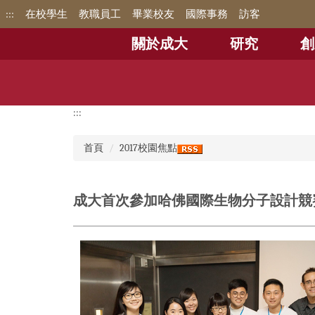
跳
:::
在校學生
教職員工
畢業校友
國際事務
訪客
到
主
關於成大
研究
創
要
內
容
區
:::
首頁
2017校園焦點
成大首次參加哈佛國際生物分子設計競賽