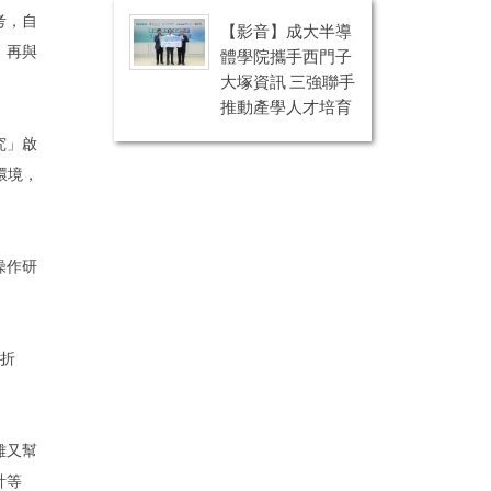
考，自
【影音】成大半導
，再與
體學院攜手西門子
大塚資訊 三強聯手
推動產學人才培育
究」啟
環境，
操作研
挫折
雄又幫
計等