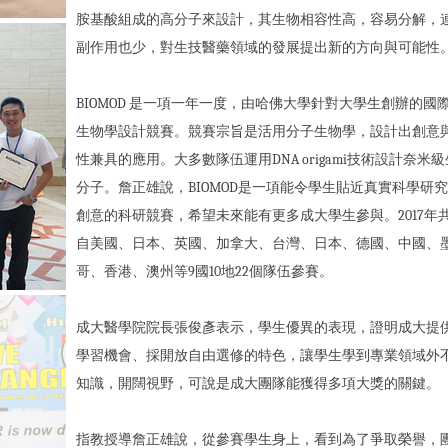
胺基酸組成的高分子來設計，其生物相容性高，容易分解，
副作用也少，對生技醫藥領域的發展提出新的方向與可能性
BIOMOD 是一項一年一度，由哈佛大學針對大學生創辦的國
生物學設計競賽。競賽宗旨是活用分子生物學，設計出創意
性兼具的應用。大多數隊伍運用DNA origami技術設計奈米
分子。詹正雄說，BIOMOD是一項能令學生貼近真實科學研
創意的科研競賽，希望未來能有更多成大學生參與。2017年
自美國、日本、英國、加拿大、台灣、日本、德國、中國、
哥、香港、澳州等9國10地22個隊伍參賽。
成大醫學院院長張俊彥表示，學生優異的表現，證明成大提
學習機會、採開放自由選修的特色，讓學生學到專業領域外
知識，開闊視野，可說是成大團隊能獲得多項大獎的關鍵。
指教授導詹正雄說，從參賽學生身上，看到為了爭取榮譽，