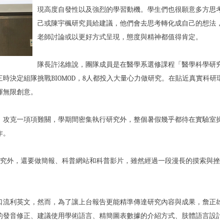
現高度自發性以及強烈的學習動機。學生們也很願意多方思
己或陳宇楓研究員給建議，他們會去思考轉化成自己的想法
老師討論或以更好方式呈現，態度與精神都值得肯定。
隊長許洺維說，團隊成員是在醫學系選修課程「醫學科學研
時決定組隊挑戰BIOMOD，8人都投入大量心力做研究。在貼近真實科研
揮無限創意。
，攻克一項項難關，學期間密集執行研究外，整個暑假幾乎都待在實驗室
作。
術研究外，還要做簡報、科普網站和科普影片，雖然經過一段漫長的摸索與
口流利英文，然而，為了讓上台報告更能精準傳達研究內容與成果，詹正
的發音修正、建議使用學術語言、精簡圖表數據的介紹方式、肢體語言設