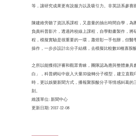
等，讓研究成果更有說服力以及吸引力。非英語系參賽
陳建維旁聽了資訊系課程，又盡量的抽出時間自學，為
負責科普影片，透過跨校線上課程，自學動畫製作，將
程，模擬實驗是很重要的一環，蕭煜彰一手包辦，但醫
操作，一步步設計出分子結構，去模擬比較數10種寡胺
之所以能獲得評審和觀眾青睞，團隊認為應與整體兼具創
白」，科普網站中嵌入大量3D旋轉分子模型，建立直
時，更以娛樂新聞方式，播報聚胺酸分子等情感糾葛的
刻。
維護單位:
新聞中心
更新日期:
2017-12-08