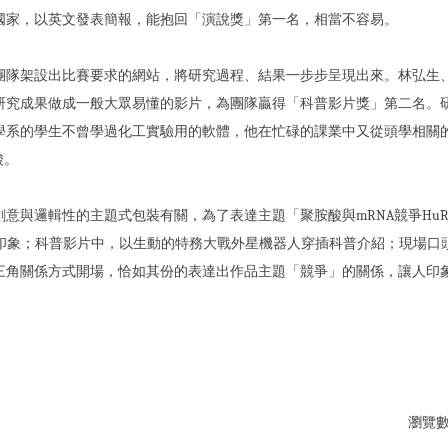
國家，以英文發表簡報，能抱回「演說獎」第一名，相當不容易。
團隊架設出比賽要求的網站，將研究過程、結果一步步呈現出來。林弘生
研究成果做成一般大眾易懂的影片，為團隊贏得「科普影片獎」第二名。
學系的學生不曾學過化工實驗用的軟體，他在忙碌的課業中又從頭學相關
酸。
意與邏輯性的主題式包裝有關，為了表達主題「聚胺酸與mRNA競爭Hu
觀印象；科普影片中，以生動的特務大戰外星機器人穿插科普介紹；現場口
三角關係方式開場，恰如其份的表達出作品主題「競爭」的關係，讓人印
瀏覽數