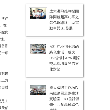
成大洪飛義教授團
隊開發超高功率之
、李佳
鋁包銅導線 助電
。在
動車與 AI 發展
胺酸與
能性。
科普影
探討在地到全球的
綠色生活 成大
另一項
USR 計劃 2026 國際
交流論壇展開跨文
化對談
數10
化工方
高自體
成大國際工作坊以
南鐵綠園道為生活
實驗室 40 位跨國
應是主
學生共創高齡綠色
以天然