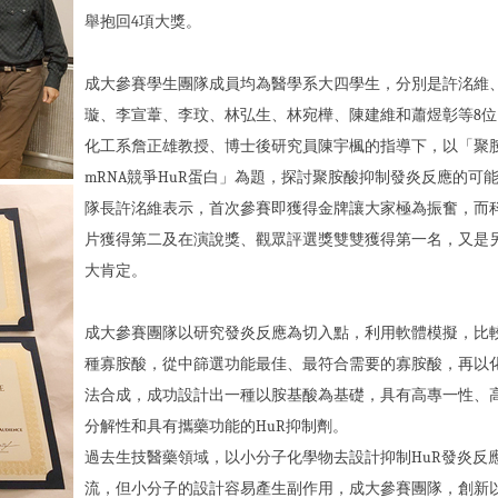
舉抱回4項大獎。
成大參賽學生團隊成員均為醫學系大四學生，分別是許洺維
璇、李宣葦、李玟、林弘生、林宛樺、陳建維和蕭煜彰等8位
化工系詹正雄教授、博士後研究員陳宇楓的指導下，以「聚
mRNA競爭HuR蛋白」為題，探討聚胺酸抑制發炎反應的可
隊長許洺維表示，首次參賽即獲得金牌讓大家極為振奮，而
片獲得第二及在演說獎、觀眾評選獎雙雙獲得第一名，又是
大肯定。
成大參賽團隊以研究發炎反應為切入點，利用軟體模擬，比較
種寡胺酸，從中篩選功能最佳、最符合需要的寡胺酸，再以
法合成，成功設計出一種以胺基酸為基礎，具有高專一性、
分解性和具有攜藥功能的HuR抑制劑。
過去生技醫藥領域，以小分子化學物去設計抑制HuR發炎反
流，但小分子的設計容易產生副作用，成大參賽團隊，創新