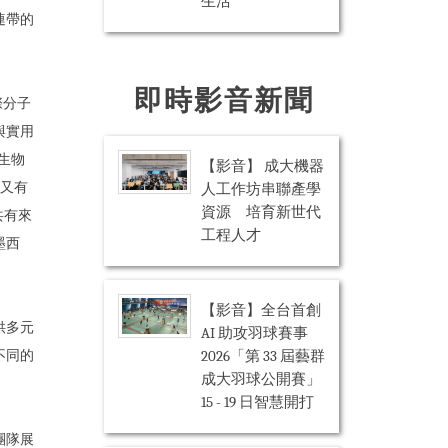
生活
連帶的
。
即時影音新聞
際分子
與實用
級生物
【影音】 成大機器
究又有
人工作坊串聯產學
資源 培育新世代
共有來
工程人才
墨西
【影音】全台首創
供多元
AI 助攻羽球賽事
2026「第 33 屆藝群
不同的
成大羽球公開賽」
15 - 19 日智慧開打
團隊展