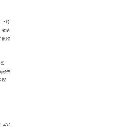
、李玟
研究過
的軟體
R蛋
頭報告
象深
:
5714