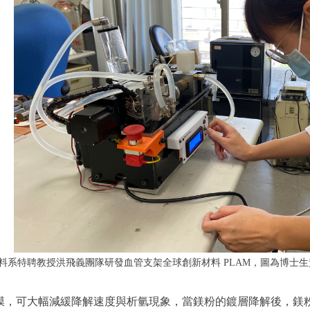
料系特聘教授洪飛義團隊研發血管支架全球創新材料 PLAM，圖為博士
膜，可大幅減緩降解速度與析氫現象，當鎂粉的鍍層降解後，鎂粉