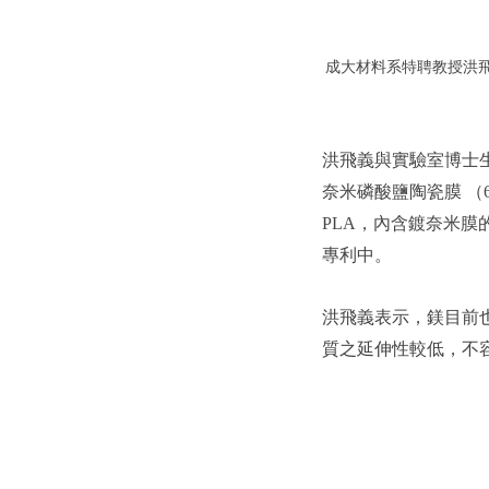
成大材料系特聘教授洪飛
洪飛義與實驗室博士
奈米磷酸鹽陶瓷膜 （
PLA，內含鍍奈米
專利中。
洪飛義表示，鎂目前
質之延伸性較低，不