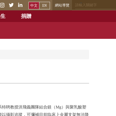
網站導覽
中文
EN
招生
捐贈
系特聘教授洪飛義團隊結合鎂（Mg）與聚乳酸塑
又能以攝影追蹤，可彌補目前臨床上金屬支架無法降