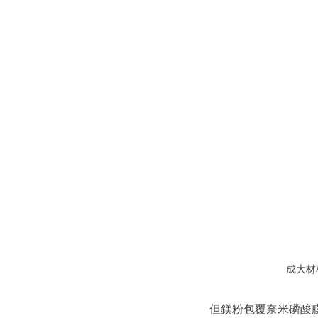
成大材
但鎂粉包覆奈米磷酸