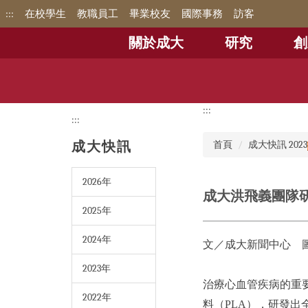
跳
:::
在校學生
教職員工
畢業校友
國際事務
訪客
到
主
關於成大
研究
創
要
內
容
區
:::
:::
成大快訊
首頁
成大快訊 2023
2026年
成大洪飛義團隊研
2025年
2024年
文／成大新聞中心 
2023年
治療心血管疾病的重
2022年
料（PLA），研發出