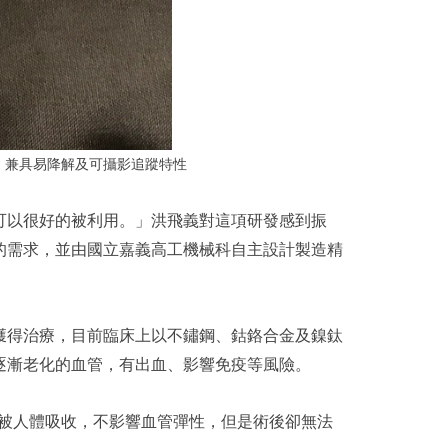
，兼具易降解及可攝影追蹤特性
可以很好的被利用。」洪飛義對這項研發感到振
的需求，並由國立嘉義高工機械科自主設計製造精
獲得治療，目前臨床上以不鏽鋼、鈷鉻合金及鎳鈦
逐漸老化的血管，有出血、影響免疫等風險。
就被人體吸收，不影響血管彈性，但是術後卻無法